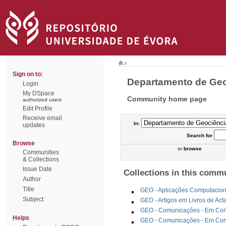
/
Sign on to:
Departamento de Geoc
Login
My DSpace
Community home page
authorized users
Edit Profile
Receive email
In:
updates
Search
for
Browse
or
browse
Communities
& Collections
Issue Date
Collections in this comm
Author
Title
GEO - Aplicações Computacion
Subject
GEO - Artigos em Livros de Ac
GEO - Comunicações - Em Congr
Helps
GEO - Comunicações - Em Cong