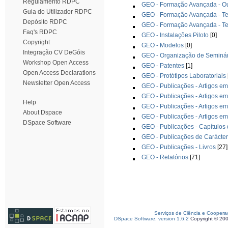
Regulamento RDPC
GEO - Formação Avançada - Ou
Guia do Utilizador RDPC
GEO - Formação Avançada - T
Depósito RDPC
GEO - Formação Avançada - Te
Faq's RDPC
GEO - Instalações Piloto
[0]
Copyright
GEO - Modelos
[0]
Integração CV DeGóis
GEO - Organização de Seminár
Workshop Open Access
GEO - Patentes
[1]
Open Access Declarations
GEO - Protótipos Laboratoriais
Newsletter Open Access
GEO - Publicações - Artigos em
GEO - Publicações - Artigos em
Help
GEO - Publicações - Artigos em
About Dspace
GEO - Publicações - Artigos em
DSpace Software
GEO - Publicações - Capítulos 
GEO - Publicações de Carácte
GEO - Publicações - Livros
[27]
GEO - Relatórios
[71]
Serviços de Ciência e Coopera
DSpace Software, version 1.6.2
Copyright © 20