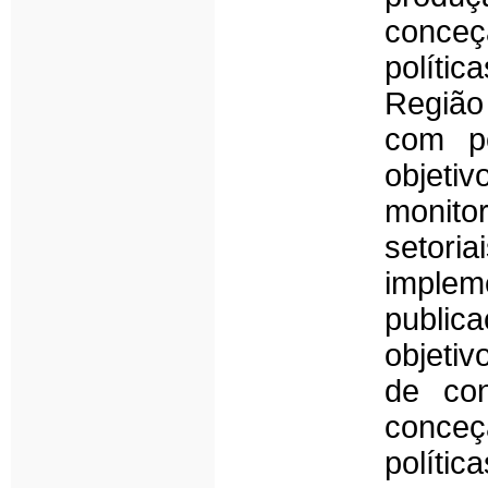
concec
políti
Regiã
com pe
objeti
monito
setori
implem
public
objeti
de con
concec
polít