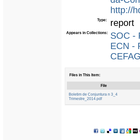
http://
Type:
report
Appears in Collections:
SOC - 
ECN - R
CEFAGE
Files in This Item:
File
Boletim de Conjuntura n 3_4
Trimestre_2014.pdf