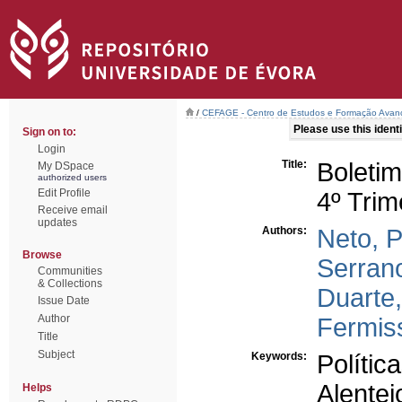
/
CEFAGE - Centro de Estudos e Formação Ava
Please use this identif
Sign on to:
Login
Title:
Boletim
My DSpace
authorized users
Edit Profile
4º Trim
Receive email
updates
Authors:
Neto, 
Browse
Serran
Communities
& Collections
Duarte
Issue Date
Author
Fermis
Title
Subject
Keywords:
Polític
Alentej
Helps