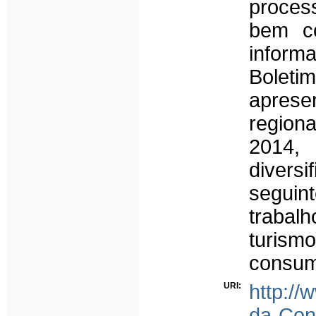
process
bem co
informa
Boletim
aprese
regiona
2014,
diversi
seguin
trabal
turismo
consumo
URI:
http://
da-Con