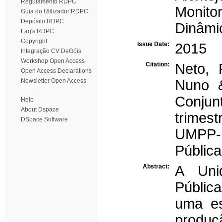
Regulamento RDPC
Monito
Guia do Utilizador RDPC
Depósito RDPC
Dinâmic
Faq's RDPC
Copyright
Issue Date:
2015
Integração CV DeGóis
Workshop Open Access
Citation:
Neto, 
Open Access Declarations
Newsletter Open Access
Nuno &
Conjun
Help
About Dspace
trimest
DSpace Software
UMPP-U
Públic
Abstract:
A Unid
Públi
uma est
produç