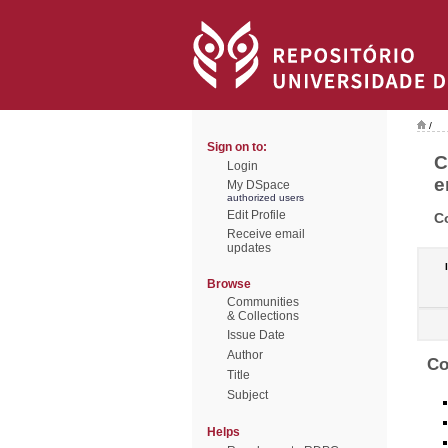
/
Sign on to:
C
Login
e
My DSpace
authorized users
Edit Profile
C
Receive email
updates
Browse
Communities
& Collections
Issue Date
Author
Co
Title
Subject
Helps