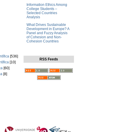
Information Ethics Among
College Students –
Selected Countries
Analysis
What Drives Sustainable
Development in Europe? A
Panel and Fuzzy Analysis
of Cohesion and Non-
Cohesion Countries
tífica
[536]
RSS Feeds
tífica
[10]
ca
[60]
ca
[8]