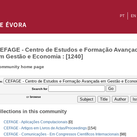
PT
EN
EFAGE - Centro de Estudos e Formação Avança
m Gestão e Economia : [1240]
ommunity home page
In:
Search
for
or
browse
llections in this community
CEFAGE - Aplicações Computacionais
[0]
CEFAGE - Artigos em Livros de Actas/Proceedings
[154]
CEFAGE - Comunicações - Em Congressos Científicos Internacionais
[98]