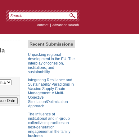
contact
|
advanced search
Recent Submissions
da
Unpacking regional
development in the EU: The
interplay of cohesion,
institutions, and
sustainability
Integrating Resilience and
Sustainability Paradigms in
Vaccine Supply Chain
Management: A Multi-
Objective
Simulation/Optimization
Approach
The influence of
institutional and in-group
collectivism practices on
next-generation
engagement in the family
business