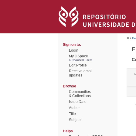
/
De
Sign on to:
F
Login
My DSpace
C
authorized users
Edit Profile
Receive email
I
updates
Browse
Communities
& Collections
Issue Date
Author
Title
Subject
Helps