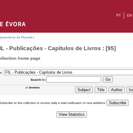
PT
EN
partamento de Filosofia
/
IL - Publicações - Capítulos de Livros : [95]
ollection home page
n:
Search
for
or
browse
Subscribe to this collection to receive daily e-mail notification of new additions