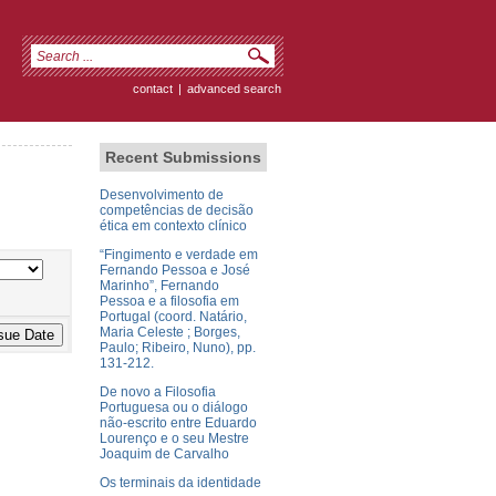
contact
|
advanced search
Recent Submissions
Desenvolvimento de
competências de decisão
ética em contexto clínico
“Fingimento e verdade em
Fernando Pessoa e José
Marinho”, Fernando
Pessoa e a filosofia em
Portugal (coord. Natário,
Maria Celeste ; Borges,
Paulo; Ribeiro, Nuno), pp.
131-212.
De novo a Filosofia
Portuguesa ou o diálogo
não-escrito entre Eduardo
Lourenço e o seu Mestre
Joaquim de Carvalho
Os terminais da identidade