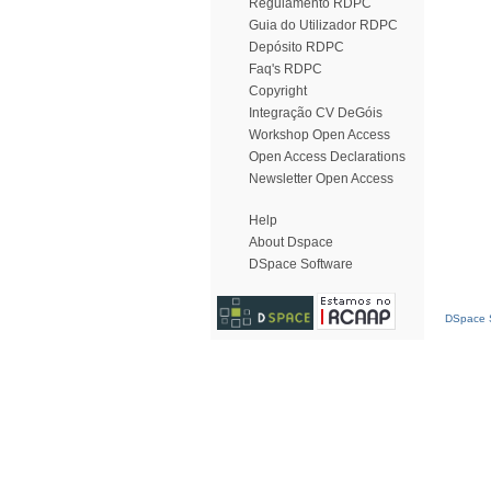
Regulamento RDPC
Guia do Utilizador RDPC
Depósito RDPC
Faq's RDPC
Copyright
Integração CV DeGóis
Workshop Open Access
Open Access Declarations
Newsletter Open Access
Help
About Dspace
DSpace Software
DSpace S