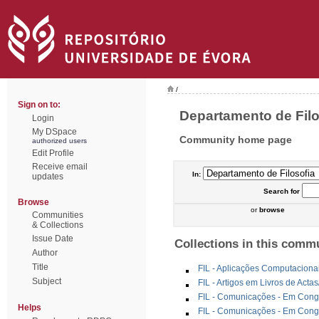
/
Sign on to:
Departamento de Filos
Login
My DSpace
Community home page
authorized users
Edit Profile
Receive email
In:
updates
Search
for
Browse
or
browse
Communities
& Collections
Issue Date
Collections in this comm
Author
Title
FIL - Aplicações Computaciona
Subject
FIL - Artigos em Livros de Acta
FIL - Comunicações - Em Congr
Helps
FIL - Comunicações - Em Congr