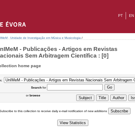
PT
EN
IMeM - Unidade de Investigação em Música e Musicologia
/
nIMeM - Publicações - Artigos em Revistas
acionais Sem Arbitragem Científica : [0]
ollection home page
n:
Search
for
or
browse
Subscribe to this collection to receive daily e-mail notification of new additions