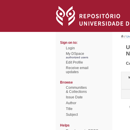
/
Un
Sign on to:
U
Login
N
My DSpace
authorized users
Edit Profile
C
Receive email
updates
I
Browse
Communities
& Collections
Issue Date
Author
Title
Subject
Helps