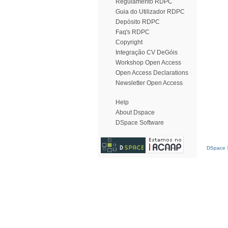
Regulamento RDPC
Guia do Utilizador RDPC
Depósito RDPC
Faq's RDPC
Copyright
Integração CV DeGóis
Workshop Open Access
Open Access Declarations
Newsletter Open Access
Help
About Dspace
DSpace Software
DSpace S