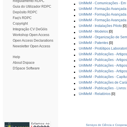
Regulamento RDPC
UnIMeM - Comunicações - Em C
Guia do Utilizador RDPC
UnIMeM - Formação Avançada 
Depósito RDPC
UnIMeM - Formação Avançada 
Faq's RDPC
UnIMeM - Formação Avançada 
Copyright
UnIMeM - Instalações Piloto
[0]
Integração CV DeGóis
UnIMeM - Modelos
[0]
Workshop Open Access
UnIMeM - Organização de Semi
Open Access Declarations
UnIMeM - Patentes
[0]
Newsletter Open Access
UnIMeM - Protótipos Laboratori
UnIMeM - Publicações - Artigos
Help
UnIMeM - Publicações - Artigos
About Dspace
UnIMeM - Publicações - Artigo
DSpace Software
UnIMeM - Publicações - Artigos
UnIMeM - Publicações - Capítul
UnIMeM - Publicações de Cará
UnIMeM - Publicações - Livros
UnIMeM - Relatórios
[0]
Serviços de Ciência e Coopera