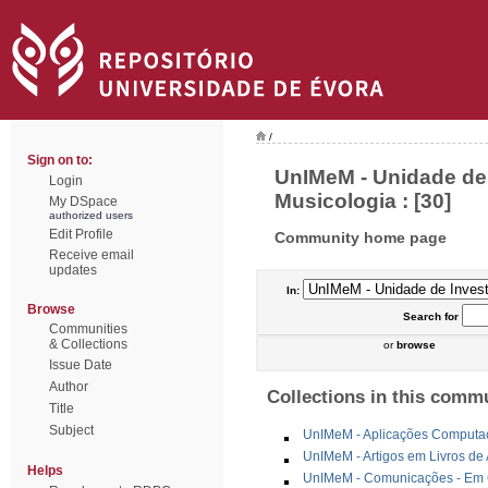
/
Sign on to:
UnIMeM - Unidade de
Login
Musicologia : [30]
My DSpace
authorized users
Edit Profile
Community home page
Receive email
updates
In:
Browse
Search
for
Communities
& Collections
or
browse
Issue Date
Author
Collections in this comm
Title
Subject
UnIMeM - Aplicações Computa
UnIMeM - Artigos em Livros de
Helps
UnIMeM - Comunicações - Em Co