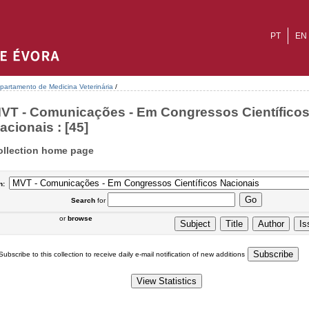
PT
EN
partamento de Medicina Veterinária
/
VT - Comunicações - Em Congressos Científico
acionais : [45]
ollection home page
n:
Search
for
or
browse
Subscribe to this collection to receive daily e-mail notification of new additions