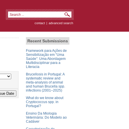
contact
|
advanced search
Recent Submissions
s
Framework para Ações de
Sensibilização em “Uma
Saúde”: Uma Abordagem
Multidisciplinar para a
Literacia
Brucellosis in Portugal: A
systematic review and
meta-analysis of animal
and human Brucella spp.
infections (2001–2025)
What do we know about
Cryptococcus spp. in
Portugal?
Ensino Da Miologia
Veterinária: Do Modelo ao
Cadáver