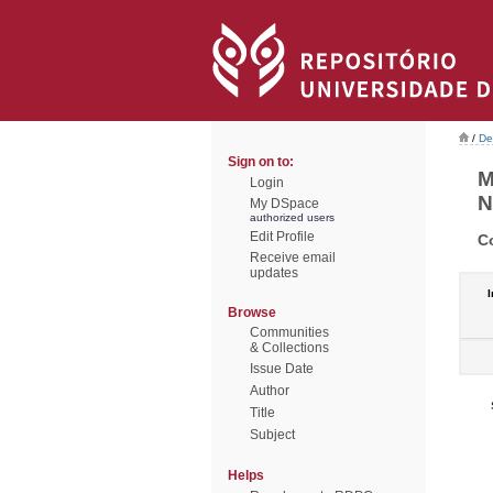
/
De
Sign on to:
M
Login
N
My DSpace
authorized users
Edit Profile
C
Receive email
updates
I
Browse
Communities
& Collections
Issue Date
Author
Title
Subject
Helps