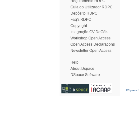
Regulamento RDPC
Guia do Utilizador RDPC
Depósito RDPC
Faq's RDPC
Copyright
Integração CV DeGóis
Workshop Open Access
Open Access Declarations
Newsletter Open Access
Help
About Dspace
DSpace Software
DSpace S