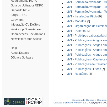
Regulamento RDPC
MVT - Formação Avançada - Ou
Guia do Utilizador RDPC
MVT - Formação Avançada - T
Depósito RDPC
MVT - Formação Avançada - Te
Faq's RDPC
MVT - Instalações Piloto
[0]
Copyright
MVT - Modelos
[0]
Integração CV DeGóis
MVT - Organização de Seminár
Workshop Open Access
MVT - Patentes
[0]
Open Access Declarations
MVT - Protótipos Laboratoriais
Newsletter Open Access
MVT - Publicações - Artigos em
MVT - Publicações - Artigos em
Help
MVT - Publicações - Artigos em
About Dspace
MVT - Publicações - Artigos em
DSpace Software
MVT - Publicações - Capítulos 
MVT - Publicações de Carácte
MVT - Publicações - Livros
[7]
MVT - Relatórios
[3]
Serviços de Ciência e Coopera
DSpace Software, version 1.6.2
Copyright © 20