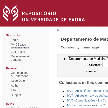
/
Sign on to:
Departamento de Medic
Login
My DSpace
Community home page
authorized users
Edit Profile
Receive email
In:
updates
Search
for
Browse
or
browse
Communities
& Collections
Issue Date
Collections in this comm
Author
Title
MVT - Aplicações Computacion
Subject
MVT - Artigos em Livros de Act
MVT - Comunicações - Em Congr
Helps
MVT - Comunicações - Em Cong