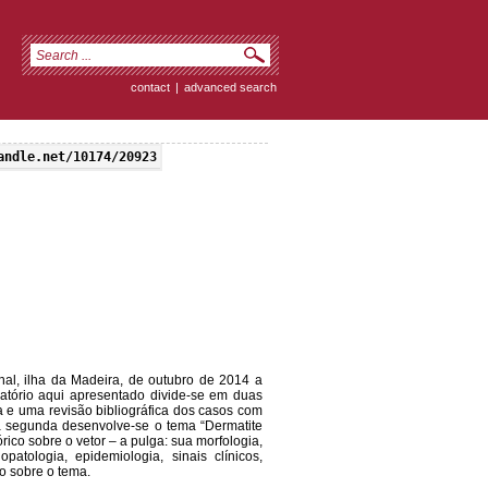
contact
|
advanced search
andle.net/10174/20923
chal, ilha da Madeira, de outubro de 2014 a
latório aqui apresentado divide-se em duas
da e uma revisão bibliográfica dos casos com
Na segunda desenvolve-se o tema “Dermatite
co sobre o vetor – a pulga: sua morfologia,
atologia, epidemiologia, sinais clínicos,
o sobre o tema.