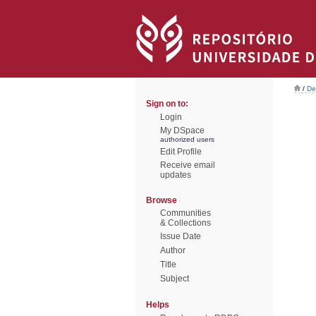
/
De
Sign on to:
Login
My DSpace
authorized users
Edit Profile
Receive email
updates
Browse
Communities
& Collections
Issue Date
Author
Title
Subject
Helps