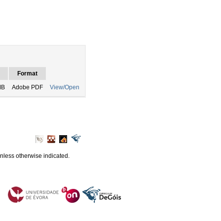
Format
MB
Adobe PDF
View/Open
unless otherwise indicated.