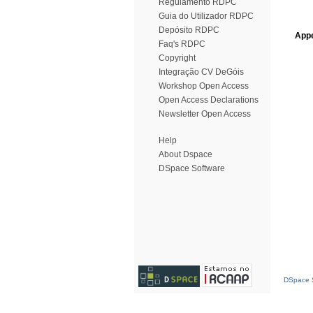
Regulamento RDPC
Guia do Utilizador RDPC
Depósito RDPC
Appe
Faq's RDPC
Copyright
Integração CV DeGóis
Workshop Open Access
Open Access Declarations
Newsletter Open Access
Help
About Dspace
DSpace Software
DSpace S