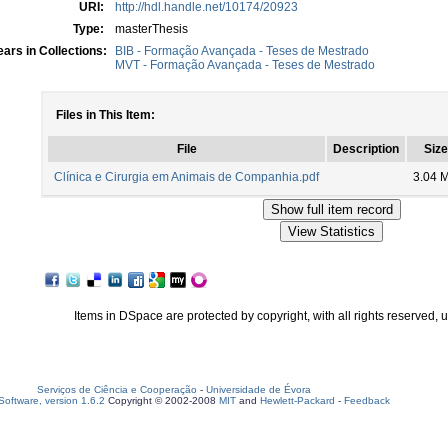
URI:
http://hdl.handle.net/10174/20923
Type:
masterThesis
ars in Collections:
BIB - Formação Avançada - Teses de Mestrado
MVT - Formação Avançada - Teses de Mestrado
Files in This Item:
File
Description
Size
Clínica e Cirurgia em Animais de Companhia.pdf
3.04 
Items in DSpace are protected by copyright, with all rights reserved, 
Serviços de Ciência e Cooperação
-
Universidade de Évora
oftware, version 1.6.2
Copyright © 2002-2008
MIT
and
Hewlett-Packard
-
Feedback