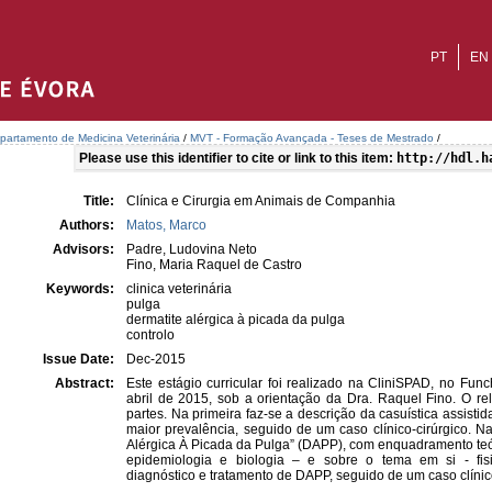
PT
EN
partamento de Medicina Veterinária
/
MVT - Formação Avançada - Teses de Mestrado
/
Please use this identifier to cite or link to this item:
http://hdl.h
Title:
Clínica e Cirurgia em Animais de Companhia
Authors:
Matos, Marco
Advisors:
Padre, Ludovina Neto
Fino, Maria Raquel de Castro
Keywords:
clinica veterinária
pulga
dermatite alérgica à picada da pulga
controlo
Issue Date:
Dec-2015
Abstract:
Este estágio curricular foi realizado na CliniSPAD, no Fun
abril de 2015, sob a orientação da Dra. Raquel Fino. O re
partes. Na primeira faz-se a descrição da casuística assisti
maior prevalência, seguido de um caso clínico-cirúrgico. 
Alérgica À Picada da Pulga” (DAPP), com enquadramento teóri
epidemiologia e biologia – e sobre o tema em si - fisiop
diagnóstico e tratamento de DAPP, seguido de um caso clínic