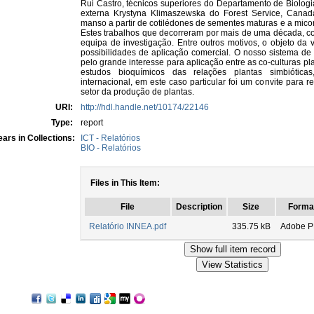
Rui Castro, técnicos superiores do Departamento de Biologia
externa Krystyna Klimaszewska do Forest Service, Cana
manso a partir de cotilédones de sementes maturas e a micorr
Estes trabalhos que decorreram por mais de uma década, 
equipa de investigação. Entre outros motivos, o objeto da v
possibilidades de aplicação comercial. O nosso sistema de 
pelo grande interesse para aplicação entre as co-culturas pl
estudos bioquímicos das relações plantas simbiótica
internacional, em este caso particular foi um convite para
setor da produção de plantas.
URI:
http://hdl.handle.net/10174/22146
Type:
report
ars in Collections:
ICT - Relatórios
BIO - Relatórios
Files in This Item:
File
Description
Size
Forma
Relatório INNEA.pdf
335.75 kB
Adobe 