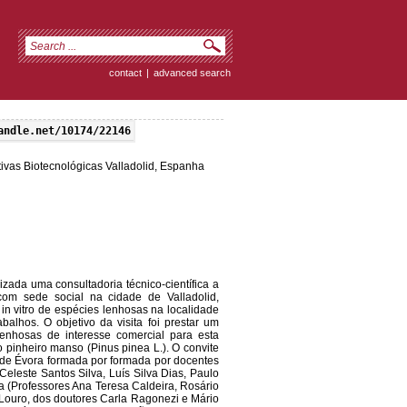
contact
|
advanced search
andle.net/10174/22146
tivas Biotecnológicas Valladolid, Espanha
lizada uma consultadoria técnico-científica a
com sede social na cidade de Valladolid,
in vitro de espécies lenhosas na localidade
alhos. O objetivo da visita foi prestar um
 lenhosas de interesse comercial para esta
pinheiro manso (Pinus pinea L.). O convite
 de Évora formada por formada por docentes
Celeste Santos Silva, Luís Silva Dias, Paulo
a (Professores Ana Teresa Caldeira, Rosário
 Louro, dos doutores Carla Ragonezi e Mário