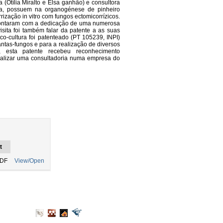
 (Otília Miralto e Elsa ganhão) e consultora
da, possuem na organogénese de pinheiro
ização in vitro com fungos ectomicorrízicos.
contaram com a dedicação de uma numerosa
isita foi também falar da patente a as suas
co-cultura foi patenteado (PT 105239, INPI)
antas-fungos e para a realização de diversos
s, esta patente recebeu reconhecimento
 realizar uma consultadoria numa empresa do
t
PDF
View/Open