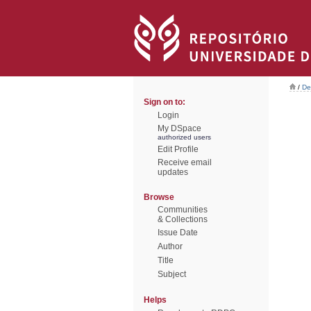
/
De
Sign on to:
Login
My DSpace
authorized users
Edit Profile
Receive email
updates
Browse
Communities
& Collections
Issue Date
Author
Title
Subject
Helps