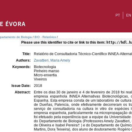
PT
EN
partamento de Biologia
/
BIO - Relatórios
/
Please use this identifier to cite or link to this item:
http://hdl.h
Title:
Relatório de Consultadoria Técnico-Científico INNEA-Alterna
Authors:
Zavattieri, Maria Amely
Keywords:
Biotecnologia
Pinheiro manso
Micro-enxertia
Viveiros
Issue Date:
2018
Abstract:
Entre os dias 30 de janeiro e 4 de fevereiro de 2018 foi rea
empresa espanhola INNEA Alternativas Biotecnológicas, 
Espanha. Esta empresa consta de um laboratório de cultura 
de Dueñas, Palencia, onde efetivamente decorreram os trab
serviço de consultadoria na cultura in vitro de espécies
empresa espanhola, particularmente na micropropagação do 
foi efetuado pela experiência que a equipe da Universidade
do Departamento de Biologia (Professores Amely Zavattieri, 
de Oliveira e Isabel Pereira† ) e do Departamento de Químic
Martins, Dora Teixeira), dos aluno de doutoramento Rogério