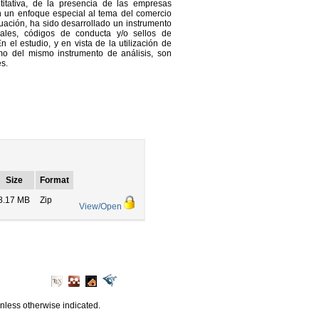
ntitativa, de la presencia de las empresas
 un enfoque especial al tema del comercio
aluación, ha sido desarrollado un instrumento
gales, códigos de conducta y/o sellos de
n el estudio, y en vista de la utilización de
mo del mismo instrumento de análisis, son
s.
Size
Format
8.17 MB
Zip
View/Open
unless otherwise indicated.