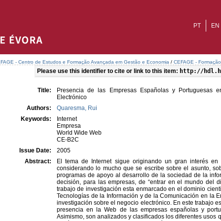
PT
EN
FAGE - Centro de Estudos e Formação Avançada em Gestão e Economia
/
CEFAGE - Formação 
Please use this identifier to cite or link to this item:
http://hdl.h
Title:
Presencia de las Empresas Españolas y Portuguesas en 
Electrónico
Authors:
Quaresma, Rui
Keywords:
Internet
Empresa
World Wide Web
CE-B2C
Issue Date:
2005
Abstract:
El tema de Internet sigue originando un gran interés en
considerando lo mucho que se escribe sobre el asunto, sob
programas de apoyo al desarrollo de la sociedad de la infor
decisión, para las empresas, de “entrar en el mundo del di
trabajo de investigación esta enmarcado en el dominio cientí
Tecnologías de la Información y de la Comunicación en la E
investigación sobre el negocio electrónico. En este trabajo es
presencia en la Web de las empresas españolas y port
Asimismo, son analizados y clasificados los diferentes usos