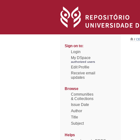
/
CE
Sign on to:
Login
My DSpace
authorized users
Edit Profile
Receive email
updates
Browse
Communities
& Collections
Issue Date
Author
Title
Subject
Helps