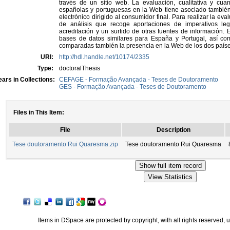
través de un sitio web. La evaluación, cualitativa y cua
españolas y portuguesas en la Web tiene asociado también
electrónico dirigido al consumidor final. Para realizar la ev
de análisis que recoge aportaciones de imperativos le
acreditación y un surtido de otras fuentes de información. E
bases de datos similares para España y Portugal, así co
comparadas también la presencia en la Web de los dos paíse
URI:
http://hdl.handle.net/10174/2335
Type:
doctoralThesis
ars in Collections:
CEFAGE - Formação Avançada - Teses de Doutoramento
GES - Formação Avançada - Teses de Doutoramento
Files in This Item:
File
Description
Tese doutoramento Rui Quaresma.zip
Tese doutoramento Rui Quaresma
Items in DSpace are protected by copyright, with all rights reserved, 