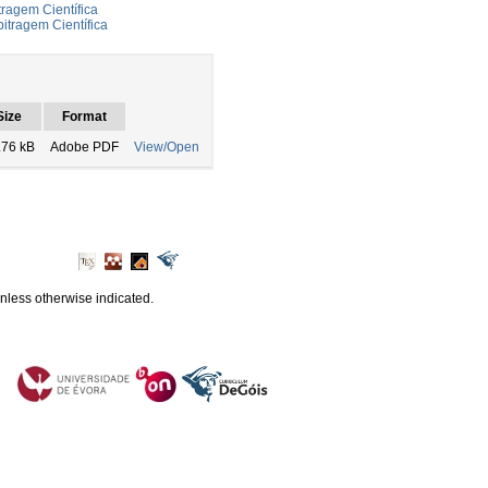
ragem Científica
itragem Científica
Size
Format
.76 kB
Adobe PDF
View/Open
unless otherwise indicated.