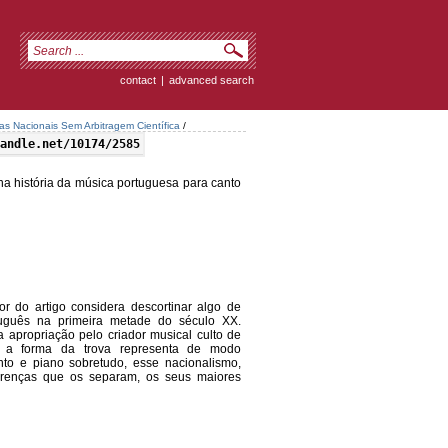
contact
|
advanced search
tas Nacionais Sem Arbitragem Científica
/
andle.net/10174/2585
a história da música portuguesa para canto
 do artigo considera descortinar algo de
rtuguês na primeira metade do século XX.
 apropriação pelo criador musical culto de
sa, a forma da trova representa de modo
nto e piano sobretudo, esse nacionalismo,
ferenças que os separam, os seus maiores