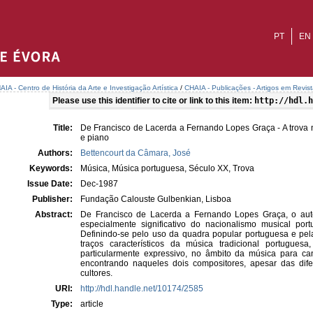
PT
EN
AIA - Centro de História da Arte e Investigação Artística
/
CHAIA - Publicações - Artigos em Revis
Please use this identifier to cite or link to this item:
http://hdl.h
Title:
De Francisco de Lacerda a Fernando Lopes Graça - A trova n
e piano
Authors:
Bettencourt da Câmara, José
Keywords:
Música, Música portuguesa, Século XX, Trova
Issue Date:
Dec-1987
Publisher:
Fundação Calouste Gulbenkian, Lisboa
Abstract:
De Francisco de Lacerda a Fernando Lopes Graça, o autor
especialmente significativo do nacionalismo musical po
Definindo-se pelo uso da quadra popular portuguesa e pela
traços característicos da música tradicional portugue
particularmente expressivo, no âmbito da música para ca
encontrando naqueles dois compositores, apesar das di
cultores.
URI:
http://hdl.handle.net/10174/2585
Type:
article