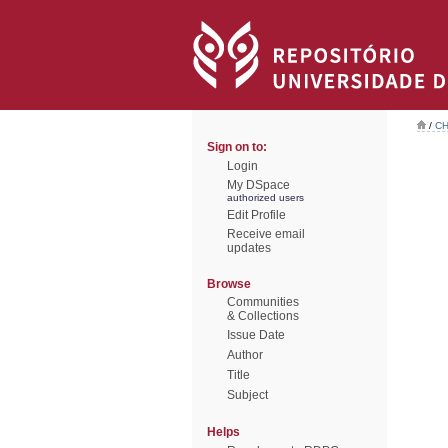
/
CH
Sign on to:
Login
My DSpace
authorized users
Edit Profile
Receive email
updates
Browse
Communities
& Collections
Issue Date
Author
Title
Subject
Helps