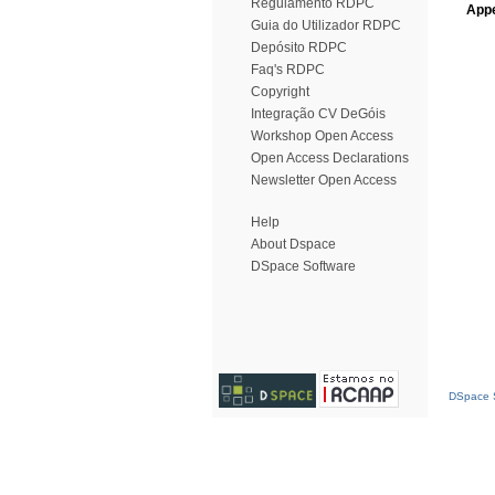
Regulamento RDPC
Appe
Guia do Utilizador RDPC
Depósito RDPC
Faq's RDPC
Copyright
Integração CV DeGóis
Workshop Open Access
Open Access Declarations
Newsletter Open Access
Help
About Dspace
DSpace Software
DSpace S