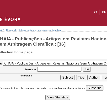
PT
EN
AIA - Centro de História da Arte e Investigação Artística
/
HAIA - Publicações - Artigos em Revistas Nacion
em Arbitragem Científica : [36]
ollection home page
n:
Search
for
or
browse
Subscribe to this collection to receive daily e-mail notification of new additions