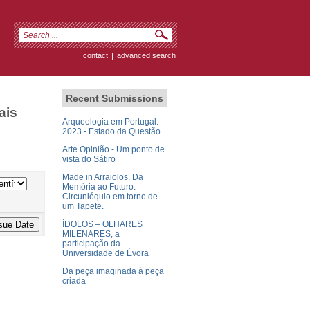
contact
|
advanced search
Recent Submissions
ais
Arqueologia em Portugal.
2023 - Estado da Questão
Arte Opinião - Um ponto de
vista do Sátiro
Made in Arraiolos. Da
Memória ao Futuro.
Circunlóquio em torno de
um Tapete.
ÍDOLOS – OLHARES
MILENARES, a
participação da
Universidade de Évora
Da peça imaginada à peça
criada