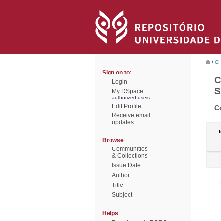
/
CH
Sign on to:
C
Login
S
My DSpace
authorized users
Edit Profile
C
Receive email
updates
I
Browse
Communities
& Collections
Issue Date
Author
Title
Subject
Helps