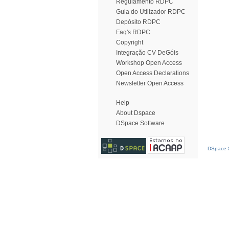
Regulamento RDPC
Guia do Utilizador RDPC
Depósito RDPC
Faq's RDPC
Copyright
Integração CV DeGóis
Workshop Open Access
Open Access Declarations
Newsletter Open Access
Help
About Dspace
DSpace Software
DSpace S