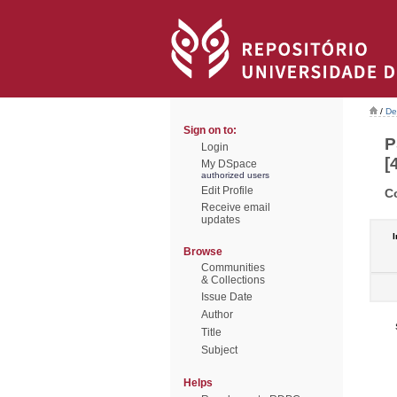
/
De
Sign on to:
P
Login
[
My DSpace
authorized users
Edit Profile
C
Receive email
updates
I
Browse
Communities
& Collections
Issue Date
Author
Title
Subject
Helps