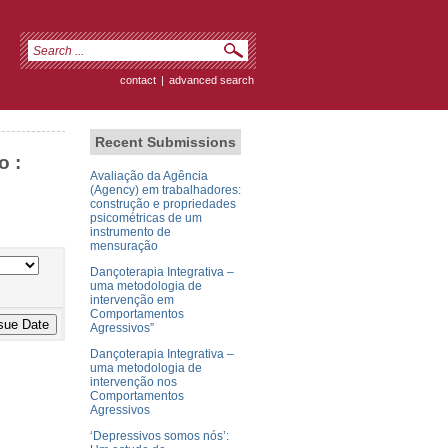
contact
|
advanced search
Recent Submissions
o :
Avaliação da Agência
(Agency) em trabalhadores:
construção e propriedades
psicométricas de um
instrumento de
mensuração
Dançoterapia Integrativa –
uma metodologia de
intervenção em
Comportamentos
Agressivos”
Dançoterapia Integrativa –
uma metodologia de
intervenção nos
Comportamentos
Agressivos
‘Depressivos somos nós’: