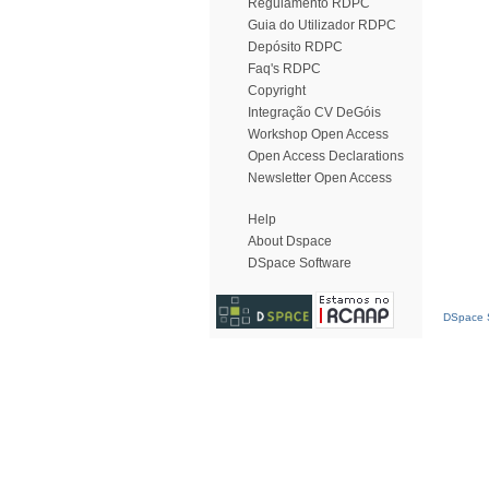
Regulamento RDPC
Guia do Utilizador RDPC
Depósito RDPC
Faq's RDPC
Copyright
Integração CV DeGóis
Workshop Open Access
Open Access Declarations
Newsletter Open Access
Help
About Dspace
DSpace Software
DSpace S