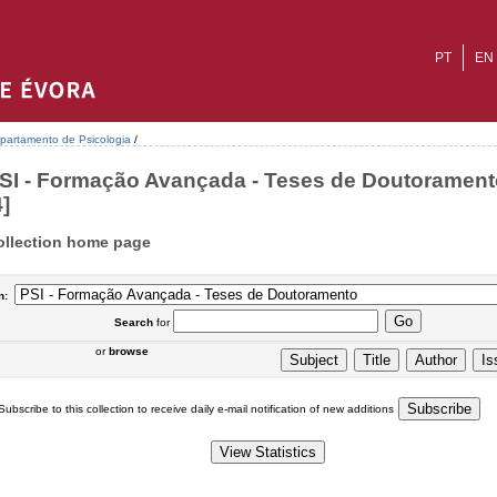
PT
EN
partamento de Psicologia
/
SI - Formação Avançada - Teses de Doutorament
4]
ollection home page
n:
Search
for
or
browse
Subscribe to this collection to receive daily e-mail notification of new additions