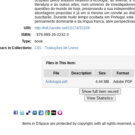
ocupado pelos estudos relativos à ecologia, ao vivente, à s
literatura e às outras artes, num universo de investigado
questões do mundo de hoje, preservando a sua independência 
abordagens propostas é já em si mesma um convite ao diálo
suscitarão. Durante muito tempo ocultada em Portugal, esta 
pensamento dominante e da língua franca, abre perspectivas e 
URI:
http://hdl.handle.net/10174/33168
ISBN:
: 978-989-26-2232-3
Type:
book
ars in Collections:
CEL - Traduções de Livros
Files in This Item:
File
Description
Size
Format
Antologia.pdf
4.44 MB
Adobe PDF
Items in DSpace are protected by copyright, with all rights reserved, 