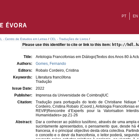
PT
EN
L - Centro de Estudos em Letras
/
CEL - Traduções de Livros
/
Please use this identifier to cite or link to this item:
http://hdl.h
Title:
Antologia Francofonias em Diálogo|Textos dos Anos 80 à Act
Authors:
Gomes, Fernando
Editors:
Robalo Cordeiro, Cristina
Keywords:
Literatura francófona
Tradução
Issue Date:
2022
Publisher:
Imprensa da Universidade de Coimbra|IUC
Citation:
Tradução para português do texto de Christiane Ndiaye “
Cordeiro, Cristina Robalo (Coord.), Antologia Francofonias 
REVIF|Rencontre d’Experts pour la Valorisation Interdi
Humanidades» pp.21-26
Abstract:
Dar a conhecer ao público lusófono, através de uma ampla e
sucintamente apresentados, o pensamento que, desde há 4
francesa, é o principal objectivo desta obra colectiva. Partin
o conceito e o devir da francofonia, o leitor poderá, segundo