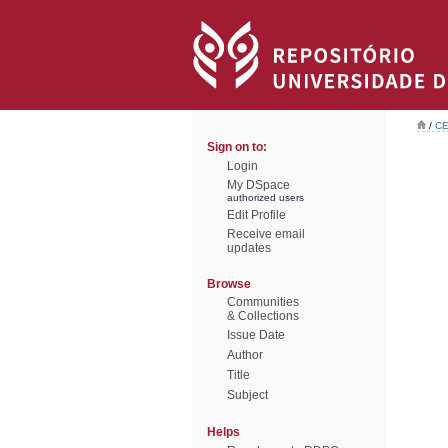
/
CE
Sign on to:
Login
My DSpace
authorized users
Edit Profile
Receive email
updates
Browse
Communities
& Collections
Issue Date
Author
Title
Subject
Helps