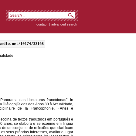
contact
|
advanced search
andle.net/10174/33168
ualidade
Panorama das Literaturas francófonas”, in
em Diálogo|Textos dos Anos 80 à Actualidade,
sciplinaire de la Francophonie, «Artes e
scolha de textos traduzidos em português e
0 anos, se elabora e se exprime em língua
do de um conjunto de reflexões que clarificam
 os seus próprios interesses, avaliar o lugar