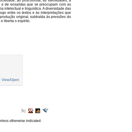
ociedade, ao póscolonial, às identidades, à
res e de ensaístas que se preocupam com as
intelectual e linguística. A diversidade das
go entre os textos e às interpretações que
produção original, subtraída às pressões do
liberta o espírito.
View/Open
unless otherwise indicated.