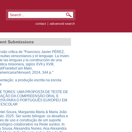
contact
|
advanced search
ent Submissions
são crítica de "Francisco Javier PÉREZ,
esuitas venezolanos y el lenguaje. La inven-
de las lenguas y la construcción de una
stica misionera, siglos XVII y XVIII,
d/Frankfurt am Main,
americana/Vervuert, 2024, 344 p."
entação: a produção escrita na escola
a
E TORES: UMA PROPOSTA DE TESTE DE
IAÇÃO DA COMPREENSÃO ORAL E
ITA PARA O PORTUGUÊS EUROPEU EM
 ESCOLAR
tel-Souza, Margarida Maria & Maria João
lo. 2025. Ser surdo bilingue: os desafios e
es de uso e construção de um suporte
nológico colaborativo na Rede surdos. In:
a Sousa, Alexandra Nunes, Ana Alexandra