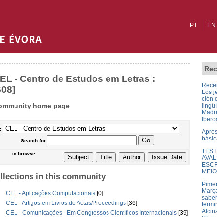
PT
EN
Rec
EL - Centro de Estudos em Letras :
Recen
608]
Los j
ción 
ommunity home page
lingüí
Madri
Ibero
:
Apres
básic
Search
for
TEST
or
browse
AVAL
ESCR
MEIO
llections in this community
Pimen
Marça
CEL - Aplicações Computacionais
[0]
saber
CEL - Artigos em Livros de Actas/Proceedings
[36]
termi
Alcin
CEL - Comunicações - Em Congressos Científicos Internacionais
[39]