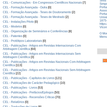
Silva
CEL - Comunicações - Em Congressos Científicos Nacionais
[7]
Simpó
Portu
CEL - Formação Avançada - Outra
[0]
Assoc
CEL - Formação Avançada - Teses de Doutoramento
[2]
Portu
CEL - Formação Avançada - Teses de Mestrado
[2]
Unive
1875-
CEL - Instalações Piloto
[0]
https
CEL - Modelos
[0]
VIco
CEL - Organização de Seminários e Conferências
[8]
O Mo
CEL - Patentes
[0]
Mens
CEL - Protótipos Laboratoriais
[0]
CEL - Publicações - Artigos em Revistas Internacionais Com
Arbitragem Científica
[64]
CEL - Publicações - Artigos em Revistas Internacionais Sem
Arbitragem Científica
[3]
CEL - Publicações - Artigos em Revistas Nacionais Com Arbitragem
Científica
[113]
CEL - Publicações - Artigos em Revistas Nacionais Sem Arbitragem
Científica
[22]
CEL - Publicações - Capítulos de Livros
[121]
CEL - Publicações de Carácter Pedagógico
[10]
CEL - Publicações - Livros
[53]
CEL - Publicações - Prefácios/Epílogos
[50]
CEL - Publicações - Recensões Críticas
[70]
CEL - Relatórios
[0]
CEL - Traduções de Livros
[8]