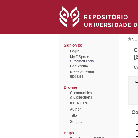
/
Sign on to:
C
Login
[
My DSpace
authorized users
Edit Profile
C
Receive email
updates
In
Browse
Communities
& Collections
Issue Date
Author
Co
Title
Subject
Helps