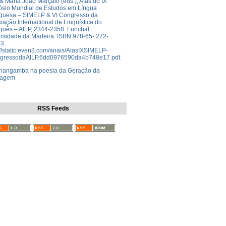
 & Maria João Marçalo (eds.), Atas do IX
sio Mundial de Estudos em Língua
guesa – SIMELP & VI Congresso da
iação Internacional de Linguística do
guês – AILP, 2344-2358. Funchal:
rsidade da Madeira. ISBN 978-65- 272-
3.
://static.even3.com/anais/AtasIXSIMELP-
ngressodaAILP.6dd0976590da4b748e17.pdf.
nangamba na poesia da Geração da
agem
RSS Feeds