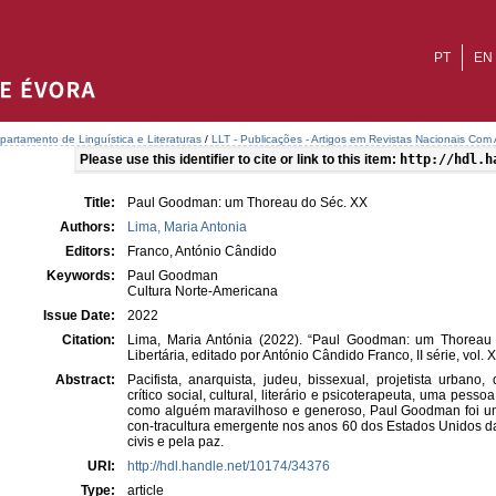
PT
EN
partamento de Linguística e Literaturas
/
LLT - Publicações - Artigos em Revistas Nacionais Com 
Please use this identifier to cite or link to this item:
http://hdl.h
Title:
Paul Goodman: um Thoreau do Séc. XX
Authors:
Lima, Maria Antonia
Editors:
Franco, António Cândido
Keywords:
Paul Goodman
Cultura Norte-Americana
Issue Date:
2022
Citation:
Lima, Maria Antónia (2022). “Paul Goodman: um Thoreau d
Libertária, editado por António Cândido Franco, II série, vol. 
Abstract:
Pacifista, anarquista, judeu, bissexual, projetista urbano, 
crítico social, cultural, literário e psicoterapeuta, uma pess
como alguém maravilhoso e generoso, Paul Goodman foi um a
con-tracultura emergente nos anos 60 dos Estados Unidos da
civis e pela paz.
URI:
http://hdl.handle.net/10174/34376
Type:
article