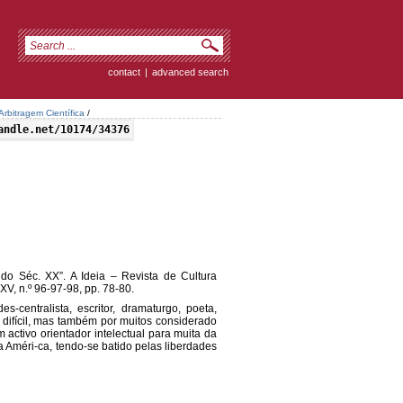
contact
|
advanced search
Arbitragem Científica
/
andle.net/10174/34376
o Séc. XX”. A Ideia – Revista de Cultura
XXV, n.º 96-97-98, pp. 78-80.
des-centralista, escritor, dramaturgo, poeta,
oa difícil, mas também por muitos considerado
ctivo orientador intelectual para muita da
 Améri-ca, tendo-se batido pelas liberdades