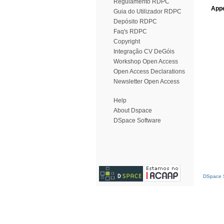
Regulamento RDPC
Appe
Guia do Utilizador RDPC
Depósito RDPC
Faq's RDPC
Copyright
Integração CV DeGóis
Workshop Open Access
Open Access Declarations
Newsletter Open Access
Help
About Dspace
DSpace Software
DSpace S