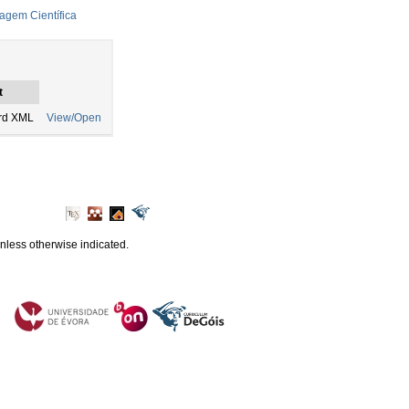
ragem Científica
t
ord XML
View/Open
unless otherwise indicated.