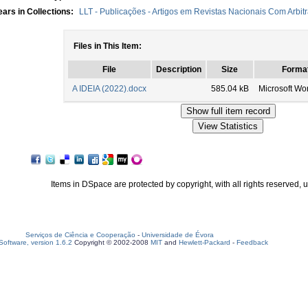
ars in Collections:
LLT - Publicações - Artigos em Revistas Nacionais Com Arbit
Files in This Item:
File
Description
Size
Forma
A IDEIA (2022).docx
585.04 kB
Microsoft W
Items in DSpace are protected by copyright, with all rights reserved, 
Serviços de Ciência e Cooperação
-
Universidade de Évora
oftware, version 1.6.2
Copyright © 2002-2008
MIT
and
Hewlett-Packard
-
Feedback