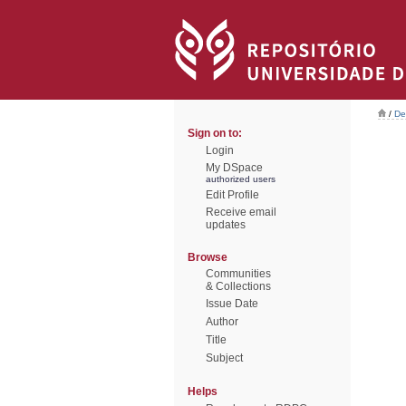
/
De
Sign on to:
Login
My DSpace
authorized users
Edit Profile
Receive email
updates
Browse
Communities
& Collections
Issue Date
Author
Title
Subject
Helps