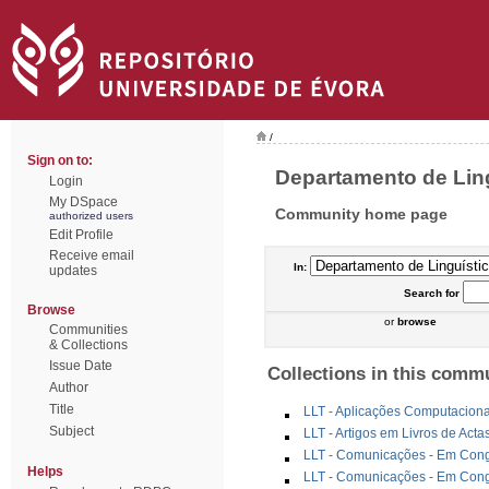
/
Sign on to:
Departamento de Lingu
Login
My DSpace
Community home page
authorized users
Edit Profile
Receive email
In:
updates
Search
for
Browse
or
browse
Communities
& Collections
Issue Date
Collections in this comm
Author
Title
LLT - Aplicações Computaciona
Subject
LLT - Artigos em Livros de Act
LLT - Comunicações - Em Congr
Helps
LLT - Comunicações - Em Congr