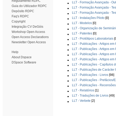
Regulamento RDPC
LLT - Formação Avançada - Ou
Guia do Utilizador RDPC
LLT - Formação Avançada - Te
Depósito RDPC
LLT - Formação Avançada - Te
Faq's RDPC
LLT - Instalações Piloto
[0]
Copyright
LLT - Modelos
[0]
Integração CV DeGóis
LLT - Organização de Seminári
Workshop Open Access
LLT - Patentes
[0]
Open Access Declarations
LLT - Protótipos Laboratoriais
[
Newsletter Open Access
LLT - Publicações - Artigos em
LLT - Publicações - Artigos em 
Help
LLT - Publicações - Artigos em
About Dspace
LLT - Publicações - Artigos em
DSpace Software
LLT - Publicações - Capítulos d
LLT - Publicações de Carácter
LLT - Publicações - Livros
[98]
LLT - Publicações - Prefácios/
LLT - Publicações - Recensões 
LLT - Relatórios
[1]
LLT - Traduções de Livros
[49]
LLT - Verbete
[2]