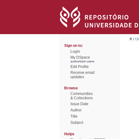
/
CE
Sign on to:
Login
My DSpace
authorized users
Edit Profile
Receive email
updates
Browse
Communities
& Collections
Issue Date
Author
Title
Subject
Helps