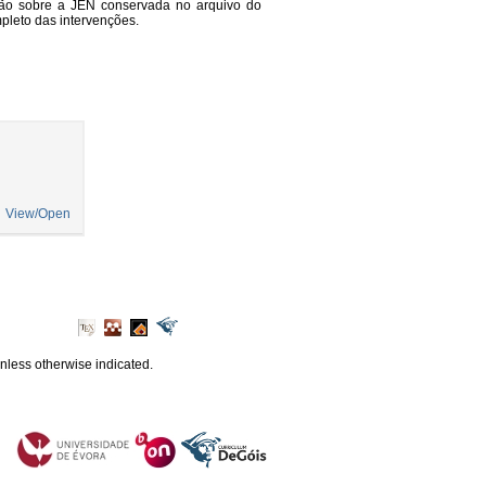
ção sobre a JEN conservada no arquivo do
pleto das intervenções.
View/Open
unless otherwise indicated.