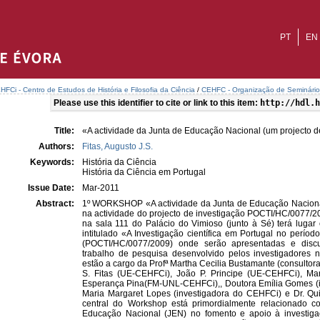
PT
EN
HFCi - Centro de Estudos de História e Filosofia da Ciência
/
CEHFC - Organização de Seminário
Please use this identifier to cite or link to this item:
http://hdl.h
Title:
«A actividade da Junta de Educação Nacional (um projecto d
Authors:
Fitas, Augusto J.S.
Keywords:
História da Ciência
História da Ciência em Portugal
Issue Date:
Mar-2011
Abstract:
1º WORKSHOP «A actividade da Junta de Educação Nacional 
na actividade do projecto de investigação POCTI/HC/0077/20
na sala 111 do Palácio do Vimioso (junto à Sé) terá lugar
intitulado «A Investigação científica em Portugal no perío
(POCTI/HC/0077/2009) onde serão apresentadas e discu
trabalho de pesquisa desenvolvido pelos investigadores 
estão a cargo da Profª Martha Cecilia Bustamante (consultora 
S. Fitas (UE-CEHFCi), João P. Principe (UE-CEHFCi), M
Esperança Pina(FM-UNL-CEHFCi),, Doutora Emília Gomes (in
Maria Margaret Lopes (investigadora do CEHFCi) e Dr. Qui
central do Workshop está primordialmente relacionado
Educação Nacional (JEN) no fomento e apoio à investigaçã