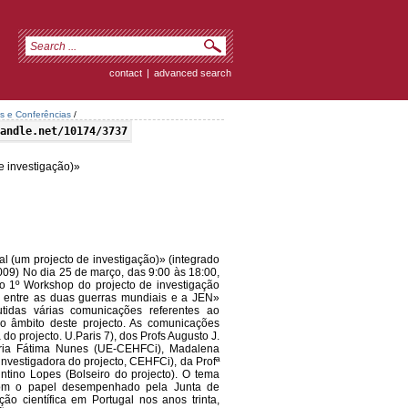
contact
|
advanced search
s e Conferências
/
andle.net/10174/3737
e investigação)»
(um projecto de investigação)» (integrado
09) No dia 25 de março, das 9:00 às 18:00,
 o 1º Workshop do projecto de investigação
do entre as duas guerras mundiais e a JEN»
tidas várias comunicações referentes ao
no âmbito deste projecto. As comunicações
do projecto. U.Paris 7), dos Profs Augusto J.
aria Fátima Nunes (UE-CEHFCi), Madalena
vestigadora do projecto, CEHFCi), da Profª
ntino Lopes (Bolseiro do projecto). O tema
 com o papel desempenhado pela Junta de
o científica em Portugal nos anos trinta,