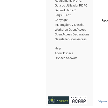
Regulamento RDPC
Guia do Utilizador RDPC
Depósito RDPC
Faq's RDPC
Copyright
Appe
Integração CV DeGóis
Workshop Open Access
Open Access Declarations
Newsletter Open Access
Help
About Dspace
DSpace Software
DSpace S