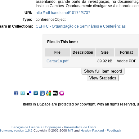
assentando, grande parte da investigação, na documenta
Instituto Camões. Oportunamente divulgar-se-á o horário com
URI:
http://hdl.handle.net/10174/3737
Type:
conferenceObject
ars in Collections:
CEHFC - Organização de Seminários e Conferências
Files in This Item:
File
Description
Size
Format
Cartaz1a.pdf
89.92 kB
Adobe PDF
Items in DSpace are protected by copyright, with all rights reserved, 
Serviços de Ciência e Cooperação
-
Universidade de Évora
oftware, version 1.6.2
Copyright © 2002-2008
MIT
and
Hewlett-Packard
-
Feedback