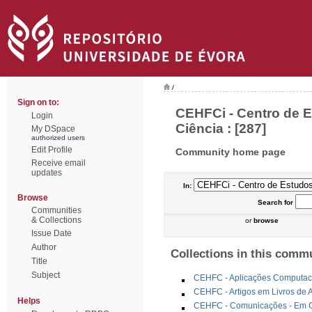
/
Sign on to:
CEHFCi - Centro de Es
Login
Ciência : [287]
My DSpace
authorized users
Edit Profile
Community home page
Receive email
updates
In:
Browse
Search
for
Communities
& Collections
or
browse
Issue Date
Author
Collections in this comm
Title
Subject
CEHFC - Aplicações Computac
CEHFC - Artigos em Livros de 
Helps
CEHFC - Comunicações - Em Co