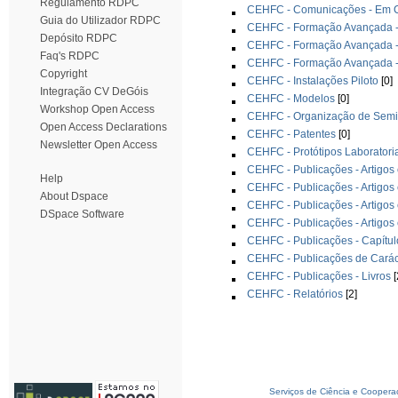
Regulamento RDPC
CEHFC - Comunicações - Em Co
Guia do Utilizador RDPC
CEHFC - Formação Avançada -
Depósito RDPC
CEHFC - Formação Avançada -
Faq's RDPC
CEHFC - Formação Avançada -
Copyright
CEHFC - Instalações Piloto
[0]
Integração CV DeGóis
CEHFC - Modelos
[0]
Workshop Open Access
CEHFC - Organização de Semin
Open Access Declarations
CEHFC - Patentes
[0]
Newsletter Open Access
CEHFC - Protótipos Laboratori
CEHFC - Publicações - Artigos 
Help
CEHFC - Publicações - Artigos 
About Dspace
CEHFC - Publicações - Artigos
DSpace Software
CEHFC - Publicações - Artigos
CEHFC - Publicações - Capítul
CEHFC - Publicações de Carác
CEHFC - Publicações - Livros
[
CEHFC - Relatórios
[2]
Serviços de Ciência e Coopera