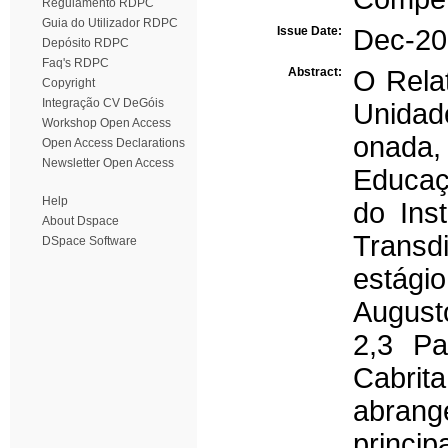
Regulamento RDPC
Guia do Utilizador RDPC
Issue Date:
Dec-20
Depósito RDPC
Faq's RDPC
Abstract:
O Relat
Copyright
Integração CV DeGóis
Unidade
Workshop Open Access
onada
Open Access Declarations
Newsletter Open Access
Educaç
Help
do Inst
About Dspace
Transdi
DSpace Software
estág
August
2,3 Pa
Cabrit
abrang
princi