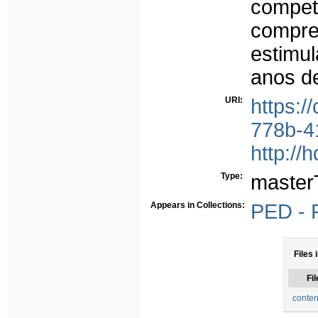
compe
compre
estimu
anos de
URI:
https:/
778b-4
http://
Type:
master
Appears in Collections:
PED - 
Files 
Fil
conten