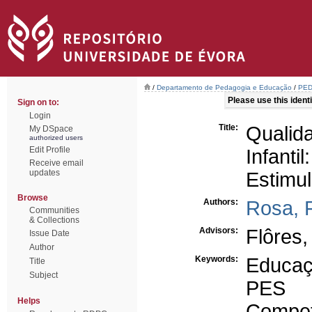
/
Departamento de Pedagogia e Educação
/
PED
Please use this identif
Sign on to:
Login
Title:
Quali
My DSpace
authorized users
Edit Profile
Infan
Receive email
updates
Estimu
Browse
Authors:
Rosa, 
Communities
& Collections
Advisors:
Flôres,
Issue Date
Author
Keywords:
Educaç
Title
Subject
PES
Helps
Compet