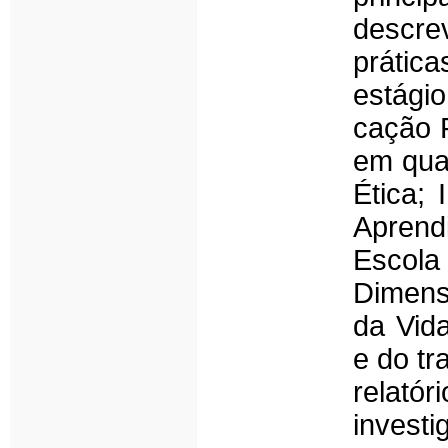
descre
prátic
estági
cação 
em quat
Ética;
Aprend
Escol
Dimens
da Vida
e do tr
relat
invest