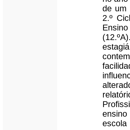
de um 
2.º Cic
Ensino
(12.ºA
estag
conte
facili
influe
altera
relató
Profiss
ensino
escol