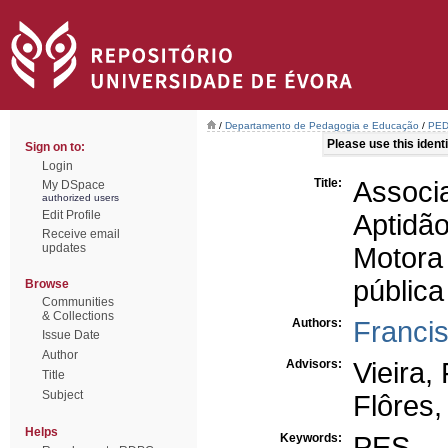
/
Departamento de Pedagogia e Educação
/
PED
Please use this identif
Sign on to:
Login
Title:
Associ
My DSpace
authorized users
Edit Profile
Aptidã
Receive email
updates
Motora
pública
Browse
Communities
& Collections
Authors:
Franci
Issue Date
Author
Advisors:
Vieira,
Title
Subject
Flôres,
Helps
Keywords:
PES