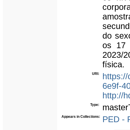
corpor
amostr
secund
do sex
os 17 
2023/2
física.
URI:
https:/
6e9f-4
http://
Type:
master
Appears in Collections:
PED - 