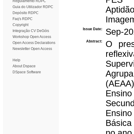
Regulamento RDPC
Guia do Utilizador RDPC
Aptidão
Depósito RDPC
Imagem
Faq's RDPC
Copyright
Issue Date:
Sep-20
Integração CV DeGóis
Workshop Open Access
Abstract:
O pres
Open Access Declarations
Newsletter Open Access
reflex
Help
Super
About Dspace
Agrupa
DSpace Software
(AEAA)
Ensino
Secund
Ensino
Básica
no ano 