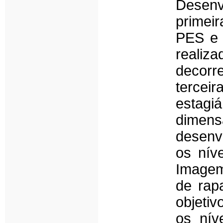
Desenv
primei
PES e c
realiz
decorre
terceir
estagi
dimen
desenv
os níve
Imagem
de rap
objetiv
os nív