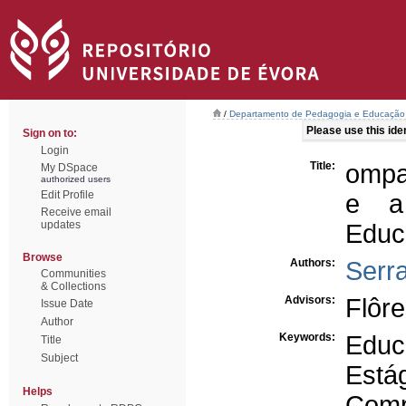
/
Departamento de Pedagogia e Educação
Please use this ident
Sign on to:
Login
Title:
ompa
My DSpace
authorized users
Edit Profile
e a
Receive email
updates
Educ
Browse
Authors:
Serr
Communities
& Collections
Advisors:
Flôre
Issue Date
Author
Keywords:
Educ
Title
Subject
Está
Helps
Comp