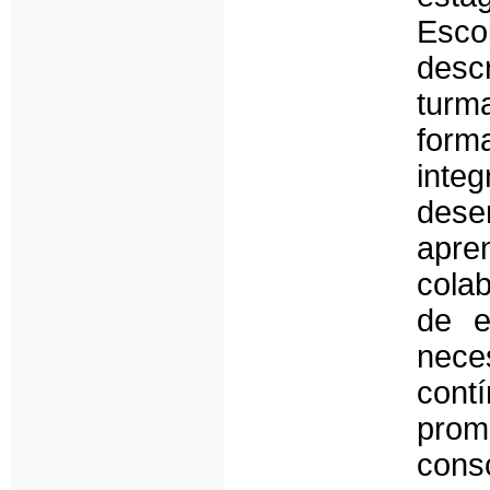
Escol
desc
turm
form
int
des
apre
cola
de e
nece
cont
prom
con