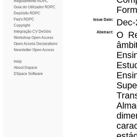
Regulamento RDPC
Guia do Utilizador RDPC
Form
Depósito RDPC
Faq's RDPC
Issue Date:
Dec-
Copyright
Integração CV DeGóis
Abstract:
O Re
Workshop Open Access
âmbi
Open Access Declarations
Newsletter Open Access
Ensi
Help
Estu
About Dspace
Ensi
DSpace Software
Supe
Tran
Alm
dim
cara
está