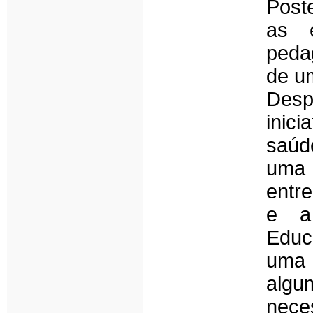
Post
as e
peda
de u
Desp
inic
saúde
uma 
entr
e a
Educ
uma
algu
nece