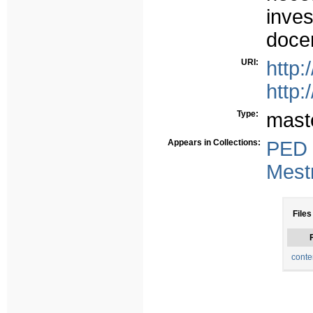
inve
doce
URI:
http:
http:
Type:
mast
Appears in Collections:
PED
Mest
Files
F
conte