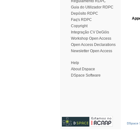
Regulamento RDPC
Guia do Utilizador RDPC
Depósito RDPC
Appe
Faq's RDPC
Copyright
Integração CV DeGóis
Workshop Open Access
Open Access Declarations
Newsletter Open Access
Help
About Dspace
DSpace Software
DSpace S