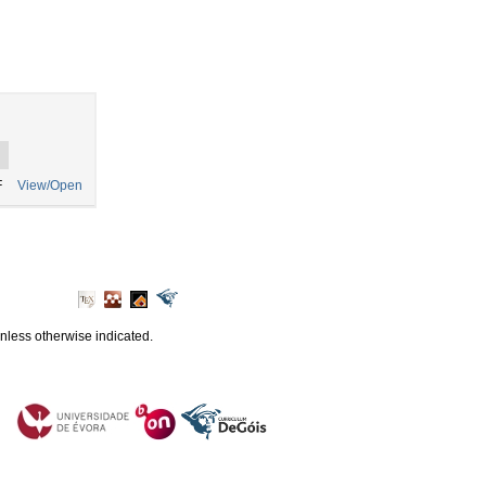
F
View/Open
unless otherwise indicated.