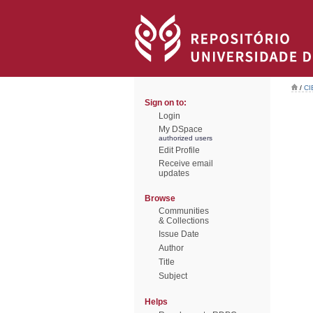
/
CI
Sign on to:
Login
My DSpace
authorized users
Edit Profile
Receive email
updates
Browse
Communities
& Collections
Issue Date
Author
Title
Subject
Helps