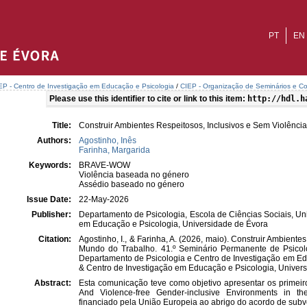
PT
EN
EP - Centro de Investigação em Educação e Psicologia
/
CIEP - Organização de Seminários e Co
Please use this identifier to cite or link to this item:
http://hdl.h
Title:
Construir Ambientes Respeitosos, Inclusivos e Sem Violênc
Authors:
Agostinho, Inês
Farinha, Margarida
Keywords:
BRAVE-WOW
Violência baseada no género
Assédio baseado no género
Issue Date:
22-May-2026
Publisher:
Departamento de Psicologia, Escola de Ciências Sociais, Un
em Educação e Psicologia, Universidade de Évora
Citation:
Agostinho, I., & Farinha, A. (2026, maio). Construir Ambient
Mundo do Trabalho. 41.º Seminário Permanente de Psico
Departamento de Psicologia e Centro de Investigação em Ed
& Centro de Investigação em Educação e Psicologia, Univers
Abstract:
Esta comunicação teve como objetivo apresentar os primeiro
And Violence-free Gender-inclusive Environments in 
financiado pela União Europeia ao abrigo do acordo de sub