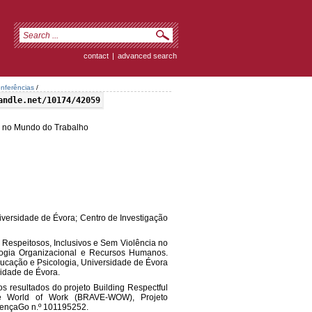
contact
|
advanced search
nferências
/
andle.net/10174/42059
ia no Mundo do Trabalho
iversidade de Évora; Centro de Investigação
es Respeitosos, Inclusivos e Sem Violência no
logia Organizacional e Recursos Humanos.
ucação e Psicologia, Universidade de Évora
idade de Évora.
s resultados do projeto Building Respectful
the World of Work (BRAVE-WOW), Projeto
vençaGo n.º 101195252.