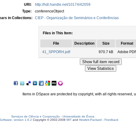
URI:
http://hdl.handle.net/10174/42059
Type:
conferenceObject
ars in Collections:
CIEP - Organização de Seminários e Conferências
Files in This Item:
File
Description
Size
Format
41_SPPORH.pdf
970.7 kB
Adobe PD
Items in DSpace are protected by copyright, with all rights reserved, 
Serviços de Ciência e Cooperação
-
Universidade de Évora
oftware, version 1.6.2
Copyright © 2002-2008
MIT
and
Hewlett-Packard
-
Feedback