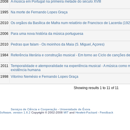
-2008
A música em Portugal na primeira metade do século XVIII
-1995
Na morte de Fernando Lopes Graça
-2010
Os orgãos da Basílica de Mafra num relatório de Francisco de Lacerda (192
-2006
Para uma nova história da música portuguesa
2010
Pedras que falam - Os moinhos da Maia (S. Miguel, Açores)
-1984
Referência literária e construção musical - Em torno ao Ciclo de canções de 
2011
Temporalidade e atemporalidade na experiência musical - A música como 
existência humana
-1998
Vitorino Nemésio e Fernando Lopes Graça
Showing results 1 to 11 of 11
Serviços de Ciência e Cooperação
-
Universidade de Évora
oftware, version 1.6.2
Copyright © 2002-2008
MIT
and
Hewlett-Packard
-
Feedback