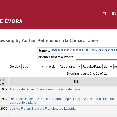
PT
EN
owsing by Author Bettencourt da Câmara, José
0-9
A
B
C
D
E
F
G
H
I
J
K
L
M
N
O
P
Q
R
S
T
Jump to:
or enter first few letters:
Sort by:
In order:
Results/Page
Au
Showing results 1 to 11 of 11
sue
Title
ate
-1989
A figura de D. João V e a musicografia portuguesa
-1987
De Francisco de Lacerda a Fernando Lopes Graça - A trova na história da 
para canto e piano
-2002
Luís de Freitas Branco e Francisco de Lacerda