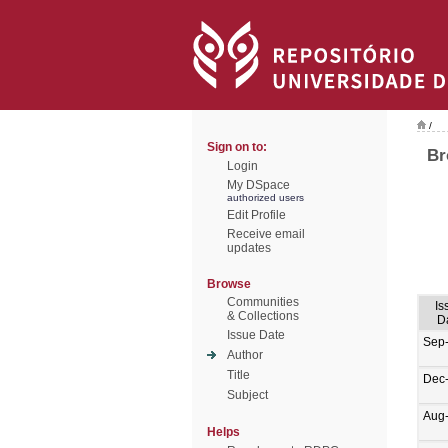
/
Sign on to:
Br
Login
My DSpace
authorized users
Edit Profile
Receive email
updates
Browse
Communities
Is
& Collections
D
Issue Date
Sep
Author
Title
Dec
Subject
Aug
Helps