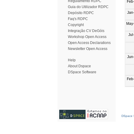
Regulamento RDPC
Feb
Guia do Utilizador RDPC
Jan
Depósito RDPC
Faq's RDPC
May
Copyright
Integração CV DeGóis
Jul
Workshop Open Access
Open Access Declarations
Newsletter Open Access
Jun
Help
About Dspace
DSpace Software
Feb
DSpace S