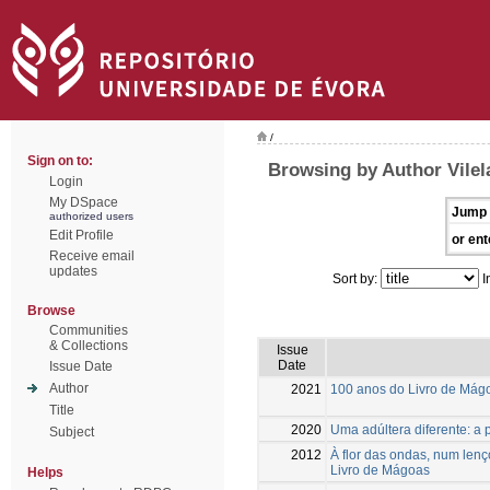
/
Sign on to:
Browsing by Author Vilel
Login
My DSpace
Jump 
authorized users
Edit Profile
or ent
Receive email
updates
Sort by:
I
Browse
Communities
& Collections
Issue
Date
Issue Date
Author
2021
100 anos do Livro de Mágo
Title
2020
Uma adúltera diferente: a 
Subject
2012
À flor das ondas, num lenç
Livro de Mágoas
Helps