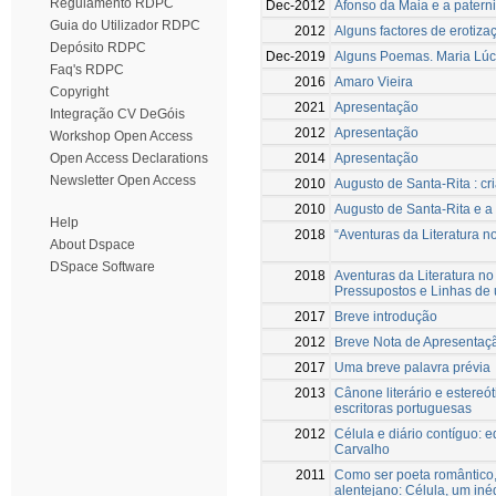
Regulamento RDPC
Dec-2012
Afonso da Maia e a patern
Guia do Utilizador RDPC
2012
Alguns factores de erotiza
Depósito RDPC
Dec-2019
Alguns Poemas. Maria Lúci
Faq's RDPC
2016
Amaro Vieira
Copyright
2021
Apresentação
Integração CV DeGóis
2012
Apresentação
Workshop Open Access
2014
Apresentação
Open Access Declarations
Newsletter Open Access
2010
Augusto de Santa-Rita : cr
2010
Augusto de Santa-Rita e a c
Help
2018
“Aventuras da Literatura no
About Dspace
DSpace Software
2018
Aventuras da Literatura no 
Pressupostos e Linhas de
2017
Breve introdução
2012
Breve Nota de Apresentaç
2017
Uma breve palavra prévia
2013
Cânone literário e estereó
escritoras portuguesas
2012
Célula e diário contíguo: e
Carvalho
2011
Como ser poeta romântico,
alentejano: Célula, um iné