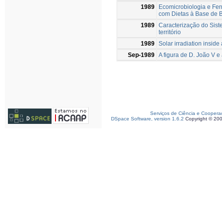
1989
Ecomicrobiologia e Fe
com Dietas à Base de B
1989
Caracterização do Sist
território
1989
Solar irradiation insid
Sep-1989
A figura de D. João V e
Serviços de Ciência e Coopera
DSpace Software, version 1.6.2
Copyright © 20