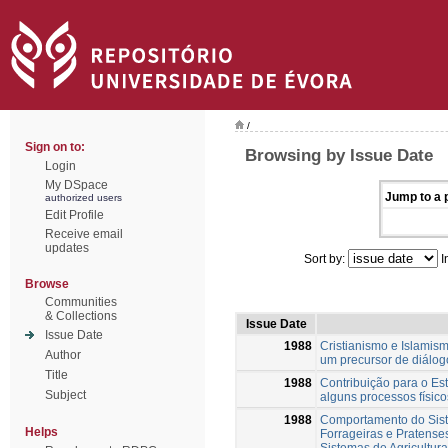
/
Sign on to:
Browsing by Issue Date
Login
My DSpace
Jump to a p
authorized users
Edit Profile
Receive email
updates
Sort by:
I
Browse
Communities
& Collections
Issue Date
Issue Date
1988
Cristianismo e Islamis
Author
um precursor de diálogo
Title
1988
Contribuição para o Es
Subject
alguns processos físico
1988
Comportamento do Sis
Helps
Forrageiras e Pratense
Sistemas de Agricultura