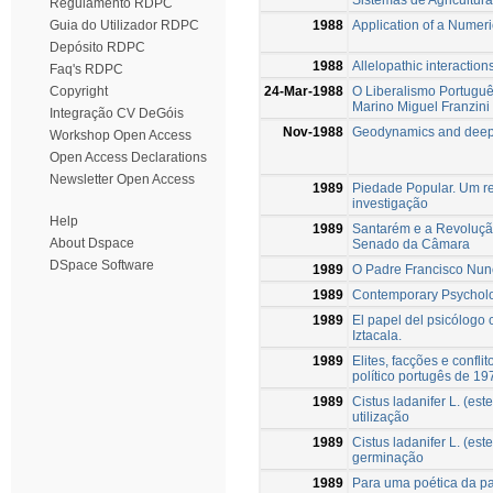
Regulamento RDPC
1988
Application of a Numeric
Guia do Utilizador RDPC
Depósito RDPC
1988
Allelopathic interacti
Faq's RDPC
24-Mar-1988
O Liberalismo Portuguê
Copyright
Marino Miguel Franzini
Integração CV DeGóis
Nov-1988
Geodynamics and deep st
Workshop Open Access
Open Access Declarations
Newsletter Open Access
1989
Piedade Popular. Um rep
investigação
Help
1989
Santarém e a Revolução
About Dspace
Senado da Câmara
DSpace Software
1989
O Padre Francisco Nun
1989
Contemporary Psycholo
1989
El papel del psicólogo
Iztacala.
1989
Elites, facções e confli
político portugês de 1
1989
Cistus ladanifer L. (es
utilização
1989
Cistus ladanifer L. (est
germinação
1989
Para uma poética da p