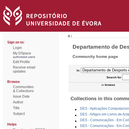
/
Sign on to:
Departamento de Desp
Login
My DSpace
Community home page
authorized users
Edit Profile
Receive email
In:
updates
Search
for
Browse
or
browse
Communities
& Collections
Issue Date
Collections in this comm
Author
Title
DES - Aplicações Computacion
Subject
DES - Artigos em Livros de Act
DES - Comunicações - Em Congr
Helps
DES - Comunicações - Em Cong