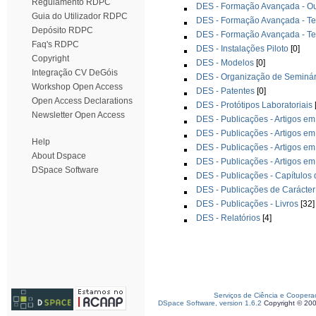
Regulamento RDPC
DES - Formação Avançada - Ou
Guia do Utilizador RDPC
DES - Formação Avançada - T
Depósito RDPC
DES - Formação Avançada - Te
Faq's RDPC
DES - Instalações Piloto
[0]
Copyright
DES - Modelos
[0]
Integração CV DeGóis
DES - Organização de Seminár
Workshop Open Access
DES - Patentes
[0]
Open Access Declarations
DES - Protótipos Laboratoriais
Newsletter Open Access
DES - Publicações - Artigos em
DES - Publicações - Artigos em
Help
DES - Publicações - Artigos em
About Dspace
DES - Publicações - Artigos em
DSpace Software
DES - Publicações - Capítulos 
DES - Publicações de Carácte
DES - Publicações - Livros
[32]
DES - Relatórios
[4]
Serviços de Ciência e Coopera
DSpace Software, version 1.6.2
Copyright © 20