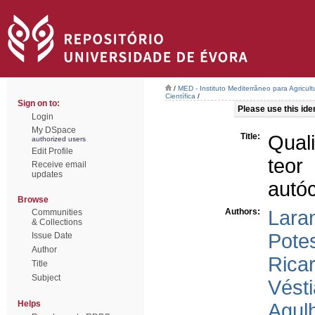
/
MED - Instituto Mediterrâneo para Agricul
Científica
/
Sign on to:
Please use this ident
Login
My DSpace
Title:
Qual
authorized users
Edit Profile
teo
Receive email
updates
autó
Browse
Authors:
Laran
Communities
& Collections
Pote
Issue Date
Author
Rica
Title
Subject
Vést
Helps
Agulh