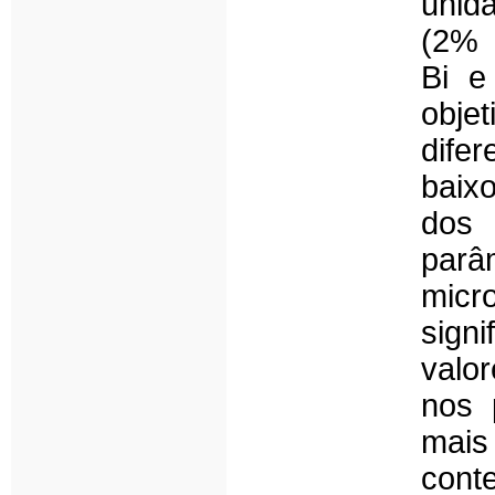
unid
(2% 
Bi e
objet
dife
baix
dos
par
micr
sign
valo
nos 
mais
cont