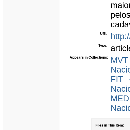
maior
pelo
cada
URI:
http:
Type:
articl
Appears in Collections:
MVT 
Naci
FIT 
Naci
MED 
Naci
Files in This Item: