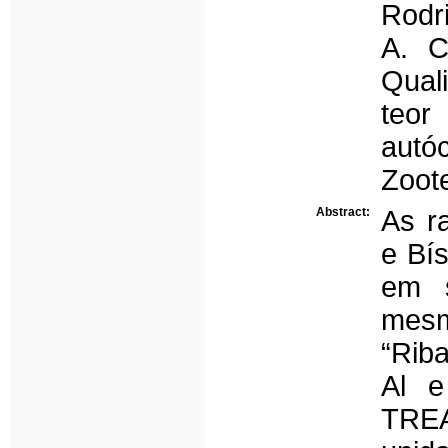
Rodri
A. C
Qual
teo
aut
Zoote
Abstract:
As r
e Bís
em s
mesm
“Riba
Al e
TRE