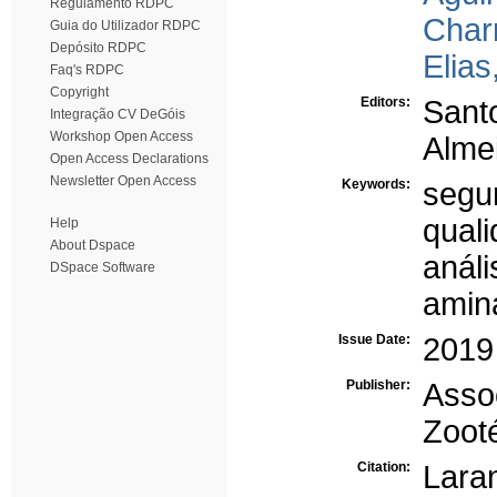
Regulamento RDPC
Char
Guia do Utilizador RDPC
Depósito RDPC
Elias
Faq's RDPC
Copyright
Editors:
Sant
Integração CV DeGóis
Workshop Open Access
Alme
Open Access Declarations
Newsletter Open Access
Keywords:
segu
qual
Help
About Dspace
análi
DSpace Software
amin
Issue Date:
2019
Publisher:
Asso
Zoot
Citation:
Lara