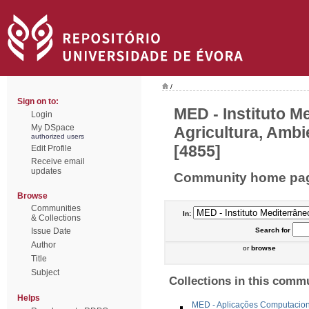
/
Sign on to:
MED - Instituto M
Login
My DSpace
Agricultura, Ambi
authorized users
[4855]
Edit Profile
Receive email
updates
Community home pa
Browse
Communities
In:
& Collections
Issue Date
Search
for
Author
or
browse
Title
Subject
Collections in this comm
Helps
MED - Aplicações Computacion