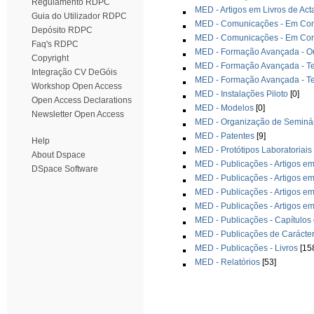
Regulamento RDPC
MED - Artigos em Livros de Ac
Guia do Utilizador RDPC
MED - Comunicações - Em Congr
Depósito RDPC
MED - Comunicações - Em Cong
Faq's RDPC
MED - Formação Avançada - O
Copyright
MED - Formação Avançada - T
Integração CV DeGóis
MED - Formação Avançada - T
Workshop Open Access
MED - Instalações Piloto
[0]
Open Access Declarations
MED - Modelos
[0]
Newsletter Open Access
MED - Organização de Seminár
MED - Patentes
[9]
Help
MED - Protótipos Laboratoriais
About Dspace
MED - Publicações - Artigos em
DSpace Software
MED - Publicações - Artigos em
MED - Publicações - Artigos em
MED - Publicações - Artigos em
MED - Publicações - Capítulos 
MED - Publicações de Carácte
MED - Publicações - Livros
[15
MED - Relatórios
[53]