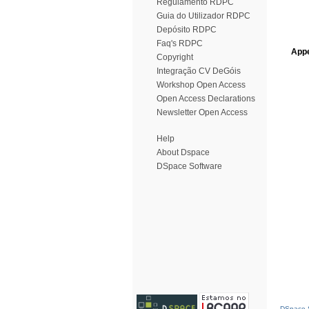
Regulamento RDPC
Guia do Utilizador RDPC
Depósito RDPC
Faq's RDPC
Appe
Copyright
Integração CV DeGóis
Workshop Open Access
Open Access Declarations
Newsletter Open Access
Help
About Dspace
DSpace Software
DSpace S