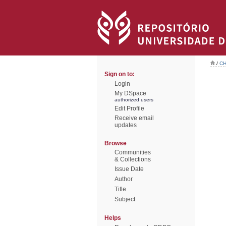
/
CH
Sign on to:
Login
My DSpace
authorized users
Edit Profile
Receive email
updates
Browse
Communities
& Collections
Issue Date
Author
Title
Subject
Helps