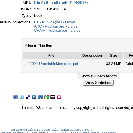
URI:
http://hdl.handle.net/10174/36927
ISBN:
978-989-35498-3-4
Type:
book
ars in Collections:
FIL - Publicações - Livros
ARC - Publicações - Livros
CHAIA - Publicações - Livros
Files in This Item:
File
Description
Size
Fo
jaf-2024-UnreliableMemories.pdf
33.24 MB
Ado
Items in DSpace are protected by copyright, with all rights reserved, 
Serviços de Ciência e Cooperação
-
Universidade de Évora
oftware, version 1.6.2
Copyright © 2002-2008
MIT
and
Hewlett-Packard
-
Feedback