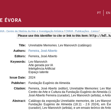
PT
EN
AIA - Centro de História da Arte e Investigação Artística
/
CHAIA - Publicações - Livros
/
Please use this identifier to cite or link to this item:
http://hdl.h
Title:
Unreliable Memories. Lev Manovich (catálogo)
Authors:
Ferreira, José Alberto
Editors:
Ferreira, José Alberto
Keywords:
Lev Manovich
Arte gerada por IA
Inteligência Artificial
Espaço latente
Issue Date:
2024
Publisher:
Fundação Eugénio de Almeida
Citation:
Ferreira, José Aberto (editor), Unreliable Memories: Lev M
Centro de Arte e Cultura da Fundação Eugénio de Almeida (18
José Alberto Ferreira (curador), Lev Manovich (artista), e Ant
Abstract:
Catálogo da exposição Unreliable memories, de Lev Manovich
Fundação Eugénio de Almeida (18.11 - 2.6 2024), em Évor
(curador), Lev Manovich (artista), e um ensaio teórico de Ant