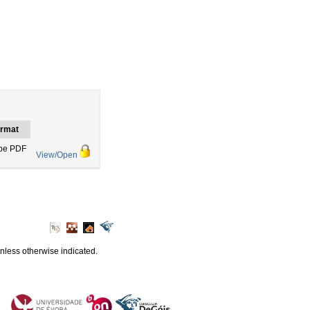
rmat
be PDF
View/Open
unless otherwise indicated.