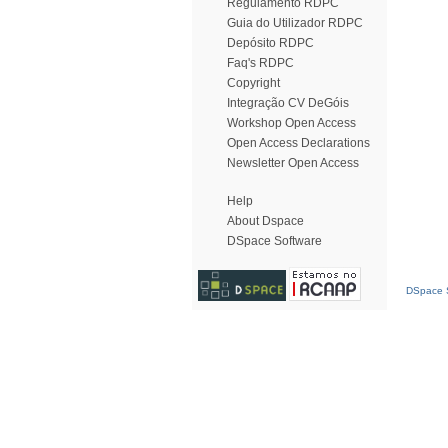
Regulamento RDPC
Guia do Utilizador RDPC
Depósito RDPC
Faq's RDPC
Copyright
Integração CV DeGóis
Workshop Open Access
Open Access Declarations
Newsletter Open Access
Help
About Dspace
DSpace Software
DSpace S