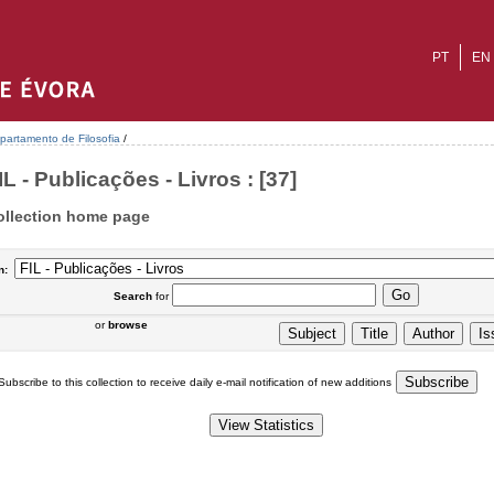
PT
EN
partamento de Filosofia
/
IL - Publicações - Livros : [37]
ollection home page
n:
Search
for
or
browse
Subscribe to this collection to receive daily e-mail notification of new additions