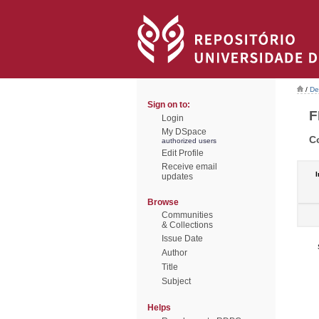
/
De
Sign on to:
F
Login
My DSpace
C
authorized users
Edit Profile
Receive email
I
updates
Browse
Communities
& Collections
Issue Date
Author
Title
Subject
Helps