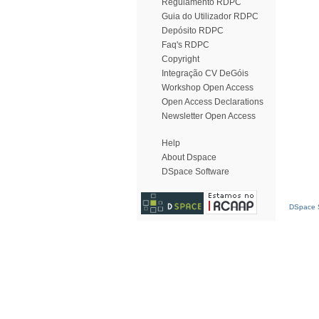
Regulamento RDPC
Guia do Utilizador RDPC
Depósito RDPC
Faq's RDPC
Copyright
Integração CV DeGóis
Workshop Open Access
Open Access Declarations
Newsletter Open Access
Help
About Dspace
DSpace Software
DSpace S