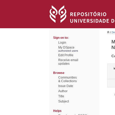
/
De
Sign on to:
M
Login
N
My DSpace
authorized users
Edit Profile
C
Receive email
updates
I
Browse
Communities
& Collections
Issue Date
Author
Title
Subject
Helps