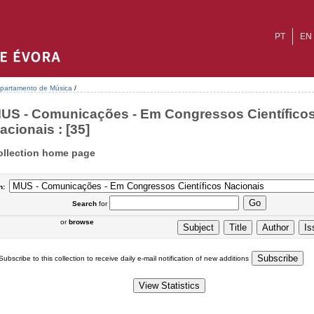
PT
EN
partamento de Música
/
US - Comunicações - Em Congressos Científico
acionais : [35]
ollection home page
n:
Search
for
or
browse
Subscribe to this collection to receive daily e-mail notification of new additions