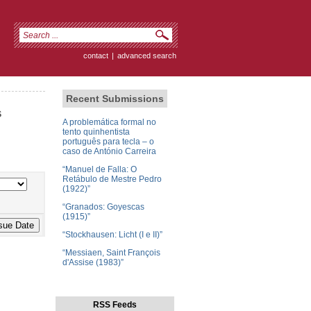
contact
|
advanced search
Recent Submissions
s
A problemática formal no
tento quinhentista
português para tecla – o
caso de António Carreira
“Manuel de Falla: O
Retábulo de Mestre Pedro
(1922)”
“Granados: Goyescas
(1915)”
“Stockhausen: Licht (I e II)”
“Messiaen, Saint François
d'Assise (1983)”
RSS Feeds