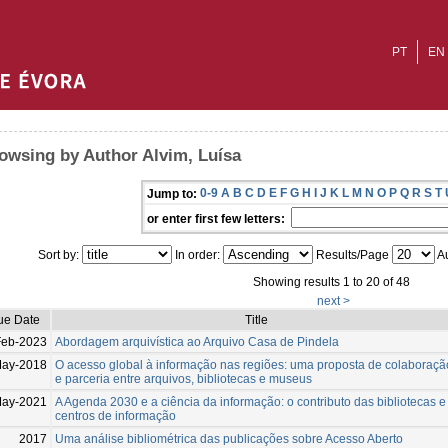
PT
EN
owsing by Author Alvim, Luísa
0-9
A
B
C
D
E
F
G
H
I
J
K
L
M
N
O
P
Q
R
S
T
Jump to:
or enter first few letters:
Sort by:
In order:
Results/Page
Au
Showing results 1 to 20 of 48
next >
ue Date
Title
Feb-2023
Abordagem arquivística ao Arquivo Casa de Pindela
May-2018
O acesso global à informação nas regiões: uma proposta de colaboraçã
e parceria entre arquivos, bibliotecas e museus
May-2021
A Agenda 2030 e a ciência da informação: o contributo das bibliotecas e
centros de informação
2017
Uma análise bibliométrica das publicações sobre Acesso Aberto