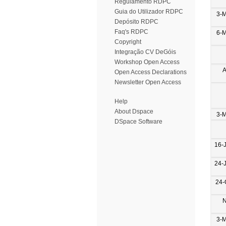
Regulamento RDPC
Guia do Utilizador RDPC
3-
Depósito RDPC
Faq's RDPC
6-
Copyright
Integração CV DeGóis
Workshop Open Access
A
Open Access Declarations
Newsletter Open Access
Help
About Dspace
3-
DSpace Software
16-
24-
24-
N
3-