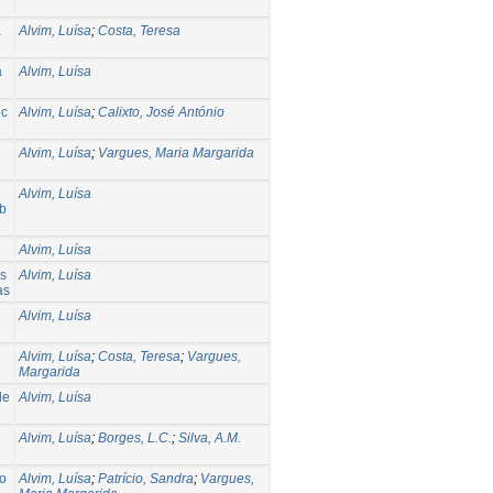
a
Alvim, Luísa
;
Costa, Teresa
a
Alvim, Luísa
ic
Alvim, Luísa
;
Calixto, José António
Alvim, Luísa
;
Vargues, Maria Margarida
Alvim, Luísa
eb
Alvim, Luísa
as
Alvim, Luísa
as
Alvim, Luísa
Alvim, Luísa
;
Costa, Teresa
;
Vargues,
Margarida
de
Alvim, Luísa
Alvim, Luísa
;
Borges, L.C.
;
Silva, A.M.
do
Alvim, Luísa
;
Patrício, Sandra
;
Vargues,