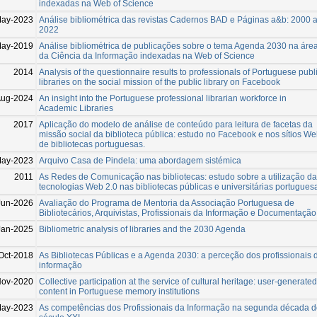
indexadas na Web of Science
May-2023
Análise bibliométrica das revistas Cadernos BAD e Páginas a&b: 2000 
2022
May-2019
Análise bibliométrica de publicações sobre o tema Agenda 2030 na áre
da Ciência da Informação indexadas na Web of Science
2014
Analysis of the questionnaire results to professionals of Portuguese publ
libraries on the social mission of the public library on Facebook
ug-2024
An insight into the Portuguese professional librarian workforce in
Academic Libraries
2017
Aplicação do modelo de análise de conteúdo para leitura de facetas da
missão social da biblioteca pública: estudo no Facebook e nos sítios W
de bibliotecas portuguesas.
May-2023
Arquivo Casa de Pindela: uma abordagem sistémica
2011
As Redes de Comunicação nas bibliotecas: estudo sobre a utilização d
tecnologias Web 2.0 nas bibliotecas públicas e universitárias portugues
Jun-2026
Avaliação do Programa de Mentoria da Associação Portuguesa de
Bibliotecários, Arquivistas, Profissionais da Informação e Documentação
Jan-2025
Bibliometric analysis of libraries and the 2030 Agenda
Oct-2018
As Bibliotecas Públicas e a Agenda 2030: a perceção dos profissionais 
informação
ov-2020
Collective participation at the service of cultural heritage: user-generated
content in Portuguese memory institutions
May-2023
As competências dos Profissionais da Informação na segunda década 