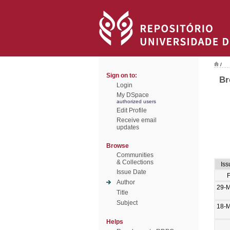
/
Sign on to:
Br
Login
My DSpace
authorized users
Edit Profile
Receive email
updates
Browse
Communities
& Collections
Iss
Issue Date
Author
29-
Title
Subject
18-
Helps