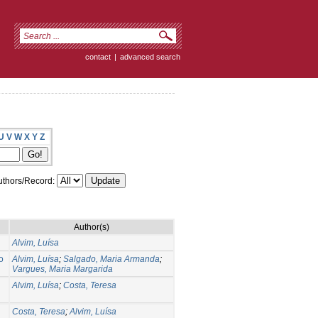
contact
|
advanced search
U
V
W
X
Y
Z
thors/Record:
Author(s)
Alvim, Luísa
o
Alvim, Luísa
;
Salgado, Maria Armanda
;
Vargues, Maria Margarida
Alvim, Luísa
;
Costa, Teresa
Costa, Teresa
;
Alvim, Luísa