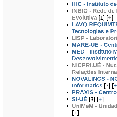
IHC - Instituto 
INBIO - Rede de 
Evolutiva
[1]
[
+
]
LAVQ-REQUIMTE -
Tecnologias e P
LISP - Laboratór
MARE-UE - Centr
MED - Instituto 
Desenvolviment
NICPRI.UÉ - Núcl
Relações Interna
NOVALINCS - NO
Informatics
[7]
[
+
PRAXIS - Centro d
SI-UÉ
[3]
[
+
]
UnIMeM - Unidad
[
+
]