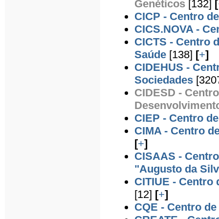
Genéticos
[132]
[
CICP - Centro de
CICS.NOVA - Cent
CICTS - Centro d
Saúde
[138]
[
+
]
CIDEHUS - Centro
Sociedades
[320
CIDESD - Centro
Desenvolvimen
CIEP - Centro d
CIMA - Centro d
[
+
]
CISAAS - Centro
"Augusto da Sil
CITIUE - Centro
[12]
[
+
]
CQE - Centro de