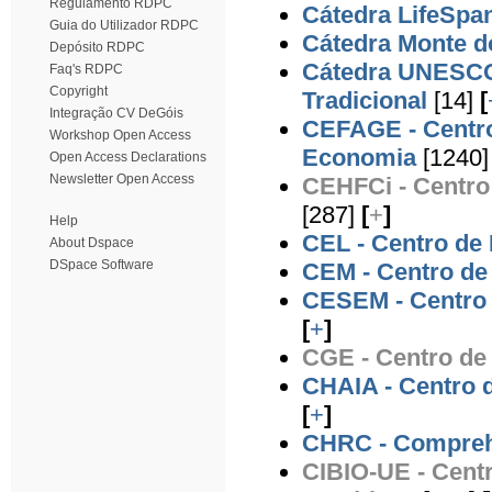
Regulamento RDPC
Cátedra LifeSpa
Guia do Utilizador RDPC
Cátedra Monte d
Depósito RDPC
Cátedra UNESCO 
Faq's RDPC
Copyright
Tradicional
[14]
[
Integração CV DeGóis
CEFAGE - Centr
Workshop Open Access
Economia
[1240]
Open Access Declarations
Newsletter Open Access
CEHFCi - Centro 
[287]
[
+
]
Help
CEL - Centro de
About Dspace
DSpace Software
CEM - Centro de
CESEM - Centro 
[
+
]
CGE - Centro de
CHAIA - Centro d
[
+
]
CHRC - Compreh
CIBIO-UE - Cent