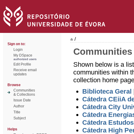
/
Sign on to:
Communities 
Login
My DSpace
authorized users
Shown below is a lis
Edit Profile
Receive email
communities within t
updates
collection home page
Browse
Biblioteca Geral
Communities
& Collections
Cátedra CEiiA de
Issue Date
Cátedra City Uni
Author
Title
Cátedra Energia
Subject
Cátedra Estudos
Cátedra High P
Helps