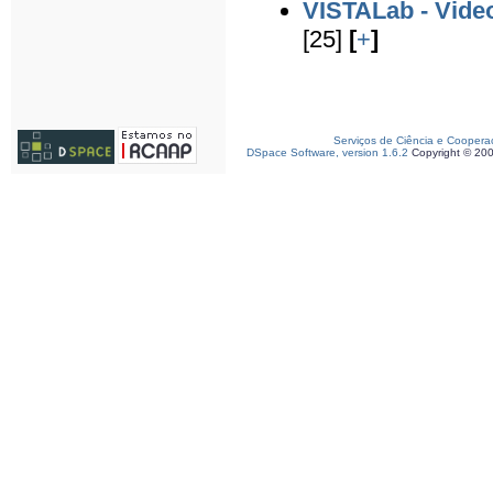
VISTALab - Video
[25]
[
+
]
Serviços de Ciência e Coopera
DSpace Software, version 1.6.2
Copyright © 20