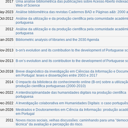
2017
Uma análise bibliométrica das publicações sobre Acesso Aberto indexa
Web of Science
May-2023
Análise bibliométrica das revistas Cadernos BAD e Páginas a&b: 2000 
Oct-2012
Análise da utilização e da produção científica pela comunidade académ
portuguesa
2012
Análise da utilização e da produção científica pela comunidade académ
portuguesa
Jan-2025
Bibliometric analysis of libraries and the 2030 Agenda
ov-2013
b-on's evolution and its contribution to the development of Portuguese s
Nov-2013
B-on’s evolution and its contribution to the development of Portuguese s
Oct-2018
Breve diagnóstico da investigação em Ciências da Informação e Docu
em Portugal: teses e dissertações entre 2003 e 2017
2014
O impacto da biblioteca do conhecimento online (B-on) sobre a utilizaçã
produção científica portuguesas (2000-2010)
ec-2022
A interdisciplinaridade das humanidades digitais na produção científica
portuguesa
ec-2022
A Investigação colaborativa em Humanidades Digitais: o caso português
Jun-2026
Mestrados e Doutoramentos em Ciência da Informação: produção acad
em Portugal
2011
Novos riscos sociais, velhas discussões: caminhando para uma “democ
técnica” da avaliação e percepção do risco.