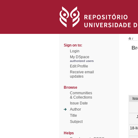
/
Sign on to:
Br
Login
My DSpace
authorized users
Edit Profile
Receive email
updates
Browse
Communities
& Collections
Iss
Issue Date
Author
Title
Subject
18-
Helps