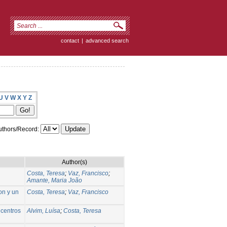
contact
|
advanced search
U
V
W
X
Y
Z
thors/Record:
Author(s)
Costa, Teresa
;
Vaz, Francisco
;
Amante, Maria João
on y un
Costa, Teresa
;
Vaz, Francisco
 centros
Alvim, Luísa
;
Costa, Teresa