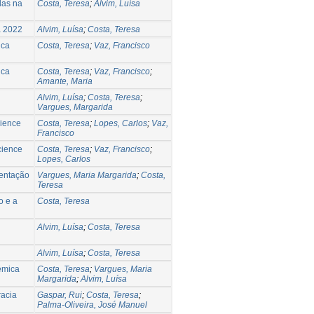
das na
Costa, Teresa
;
Alvim, Luísa
a 2022
Alvim, Luísa
;
Costa, Teresa
ica
Costa, Teresa
;
Vaz, Francisco
ica
Costa, Teresa
;
Vaz, Francisco
;
Amante, Maria
Alvim, Luísa
;
Costa, Teresa
;
Vargues, Margarida
cience
Costa, Teresa
;
Lopes, Carlos
;
Vaz,
Francisco
cience
Costa, Teresa
;
Vaz, Francisco
;
Lopes, Carlos
mentação
Vargues, Maria Margarida
;
Costa,
Teresa
o e a
Costa, Teresa
Alvim, Luísa
;
Costa, Teresa
Alvim, Luísa
;
Costa, Teresa
émica
Costa, Teresa
;
Vargues, Maria
Margarida
;
Alvim, Luísa
racia
Gaspar, Rui
;
Costa, Teresa
;
Palma-Oliveira, José Manuel