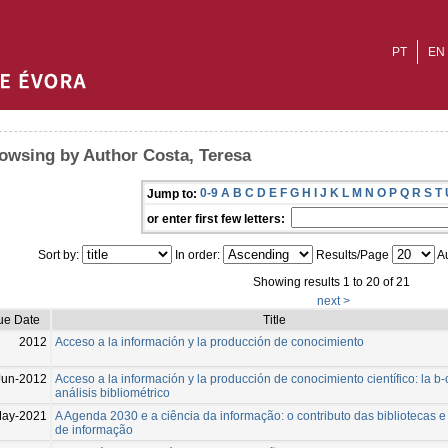
PT
EN
owsing by Author Costa, Teresa
0-9
A
B
C
D
E
F
G
H
I
J
K
L
M
N
O
P
Q
R
S
T
Jump to:
or enter first few letters:
Sort by:
In order:
Results/Page
Au
Showing results 1 to 20 of 21
next >
ue Date
Title
2012
Acceso a la información y la producción de conocimiento
Jun-2012
Acceso a la información y la producción de conocimiento científico: la b-
análisis bibliométrico
May-2021
A Agenda 2030 e a ciência da informação: o contributo das bibliotecas e
de informação