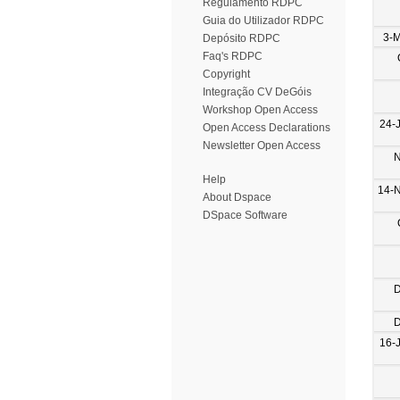
Regulamento RDPC
Guia do Utilizador RDPC
3-
Depósito RDPC
Faq's RDPC
Copyright
Integração CV DeGóis
Workshop Open Access
24-
Open Access Declarations
Newsletter Open Access
N
Help
14-
About Dspace
DSpace Software
D
D
16-