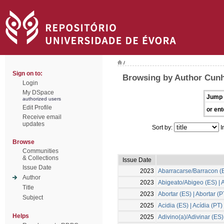
/
Sign on to:
Browsing by Author Cunh
Login
My DSpace
Jump 
authorized users
Edit Profile
or ent
Receive email
updates
Sort by:
I
Browse
Communities
& Collections
Issue Date
Issue Date
2023
Abarracarse/Barracon (E
Author
2023
Abigeato/Abigeo (ES) | 
Title
2023
Abortar (ES) | Abortar (P
Subject
2025
Acidia (ES) | Acídia (PT)
Helps
2025
Adivino(a)/Adivinar (ES)