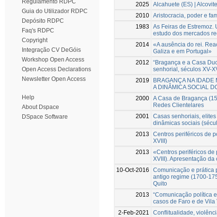
Regulamento RDPC
2025
Alcahuete (ES) | Alcovite
Guia do Utilizador RDPC
2010
Aristocracia, poder e fa
Depósito RDPC
1983
As Feiras de Estremoz. 
Faq's RDPC
estudo dos mercados re
Copyright
2014
«A ausência do rei. Rea
Integração CV DeGóis
Galiza e em Portugal»
Workshop Open Access
2012
“Bragança e a Casa Duc
senhorial, séculos XV-XV
Open Access Declarations
Newsletter Open Access
2019
BRAGANÇA NA IDADE 
A DINÂMICA SOCIAL D
Help
2000
A Casa de Bragança (15
Redes Clientelares
About Dspace
2001
Casas senhoriais, elites 
DSpace Software
dinâmicas sociais (sécu
2013
Centros periféricos de p
XVIII)
2013
«Centros periféricos de 
XVIII). Apresentação da
10-Oct-2016
Comunicação e prática p
antigo regime (1700-175
Quito
2013
“Comunicação política em
casos de Faro e de Vila
2-Feb-2021
Conflitualidade, violênc