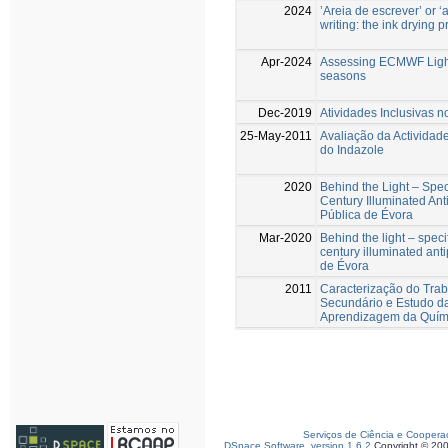
2024
’Areia de escrever’ or ‘a
writing: the ink drying 
Apr-2024
Assessing ECMWF Lightn
seasons
Dec-2019
Atividades Inclusivas
25-May-2011
Avaliação da Actividad
do Indazole
2020
Behind the Light – Specif
Century Illuminated Ant
Pública de Évora
Mar-2020
Behind the light – specif
century illuminated ant
de Évora
2011
Caracterização do Tra
Secundário e Estudo d
Aprendizagem da Quím
Serviços de Ciência e Coopera
DSpace Software, version 1.6.2
Copyright © 20