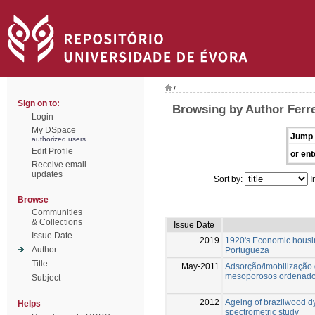
/
Sign on to:
Browsing by Author Ferre
Login
My DSpace
Jump 
authorized users
Edit Profile
or ent
Receive email
updates
Sort by:
I
Browse
Communities
& Collections
Issue Date
Issue Date
2019
1920's Economic housin
Author
Portugueza
Title
May-2011
Adsorção/imobilização 
mesoporosos ordenado
Subject
2012
Ageing of brazilwood d
Helps
spectrometric study