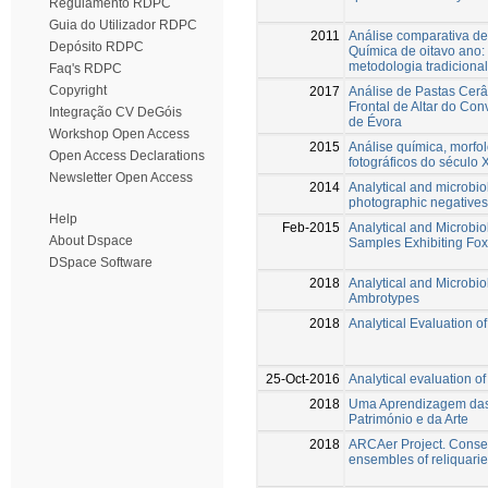
Regulamento RDPC
Guia do Utilizador RDPC
2011
Análise comparativa d
Depósito RDPC
Química de oitavo ano
metodologia tradicional
Faq's RDPC
Copyright
2017
Análise de Pastas Cerâ
Frontal de Altar do C
Integração CV DeGóis
de Évora
Workshop Open Access
2015
Análise química, morfo
Open Access Declarations
fotográficos do século 
Newsletter Open Access
2014
Analytical and microbiol
photographic negatives
Help
Feb-2015
Analytical and Microbio
About Dspace
Samples Exhibiting Fox
DSpace Software
2018
Analytical and Microbio
Ambrotypes
2018
Analytical Evaluation 
25-Oct-2016
Analytical evaluation o
2018
Uma Aprendizagem das 
Património e da Arte
2018
ARCAer Project. Conser
ensembles of reliquari