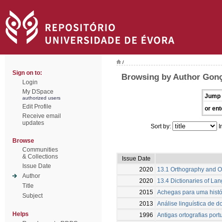
/
Sign on to:
Browsing by Author Gonç
Login
My DSpace
Jump 
authorized users
Edit Profile
or ent
Receive email
updates
Sort by:
I
Browse
Communities
& Collections
Issue Date
Issue Date
2020
13.1 Orthography and O
Author
2020
13.4 Dictionaries of Lan
Title
2015
Achegas para uma histór
Subject
2013
Análise linguística de
Helps
1996
Antigas ortografias port