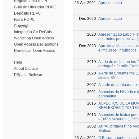
Regulamento RDPC
23-Apr-2021
Apresentação
Guia do Utilizador RDPC
Depósito RDPC
Dec-2020
Apresentação
Faq's RDPC
Copyright
Integração CV DeGóis
2020
Apresentação LaborHistór
Workshop Open Access
diferentes perspectivas)
Open Access Declarations
Dec-2023
Aproximación al estatus
e impulsos lingüísticos
Newsletter Open Access
2019
A arte de definir en los
Help
portugués Fernão Card
About Dspace
2020
A Arte de Enfermeiros (
DSpace Software
século XVIII
2007
A «arte de pontuar» no 
2001
Aspectos da História e 
pombalina
2015
ASPECTOS DE LA MORF
REFLEXÕES (1768/184
2013
Aspectos do léxico port
«Erário Mineral» (1735)
2002
As “Autoridades” no Voc
Bluteau
23-Apr-2021
O Barranquenho como lí