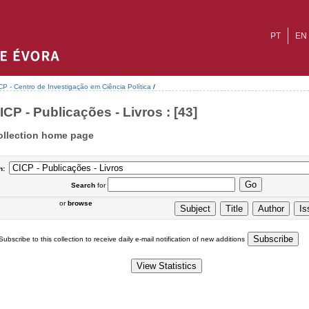
PT
EN
CP - Centro de Investigação em Ciência Política
/
ICP - Publicações - Livros : [43]
ollection home page
n:
Search
for
or
browse
Subscribe to this collection to receive daily e-mail notification of new additions