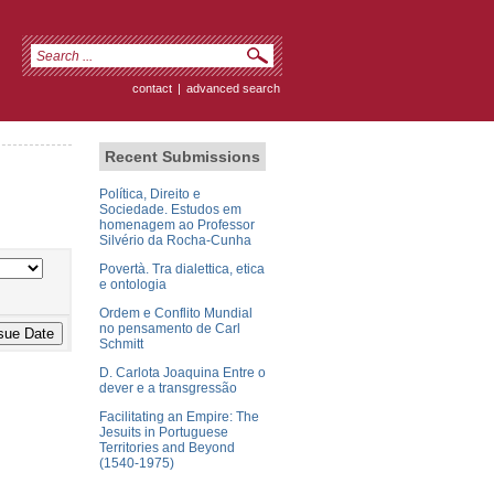
contact
|
advanced search
Recent Submissions
Política, Direito e
Sociedade. Estudos em
homenagem ao Professor
Silvério da Rocha-Cunha
Povertà. Tra dialettica, etica
e ontologia
Ordem e Conflito Mundial
no pensamento de Carl
Schmitt
D. Carlota Joaquina Entre o
dever e a transgressão
Facilitating an Empire: The
Jesuits in Portuguese
Territories and Beyond
(1540-1975)