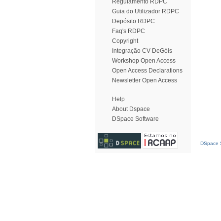
Regulamento RDPC
Guia do Utilizador RDPC
Depósito RDPC
Faq's RDPC
Copyright
Integração CV DeGóis
Workshop Open Access
Open Access Declarations
Newsletter Open Access
Help
About Dspace
DSpace Software
DSpace S