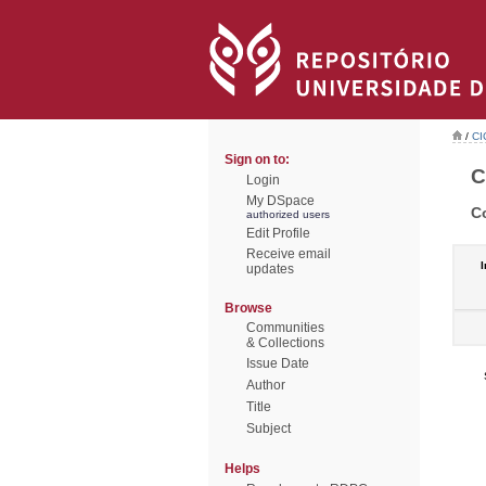
/
CI
Sign on to:
C
Login
My DSpace
C
authorized users
Edit Profile
Receive email
I
updates
Browse
Communities
& Collections
Issue Date
Author
Title
Subject
Helps