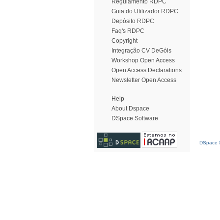
Regulamento RDPC
Guia do Utilizador RDPC
Depósito RDPC
Faq's RDPC
Copyright
Integração CV DeGóis
Workshop Open Access
Open Access Declarations
Newsletter Open Access
Help
About Dspace
DSpace Software
DSpace S