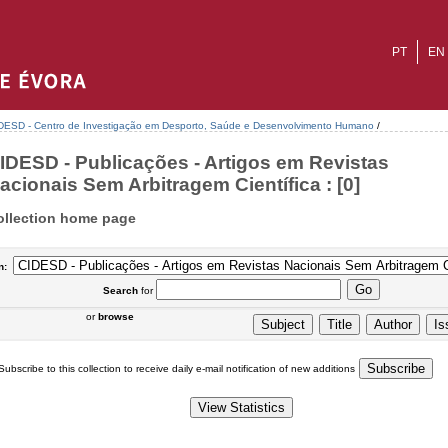
PT
EN
DESD - Centro de Investigação em Desporto, Saúde e Desenvolvimento Humano
/
IDESD - Publicações - Artigos em Revistas
acionais Sem Arbitragem Científica : [0]
ollection home page
n:
Search
for
or
browse
Subscribe to this collection to receive daily e-mail notification of new additions