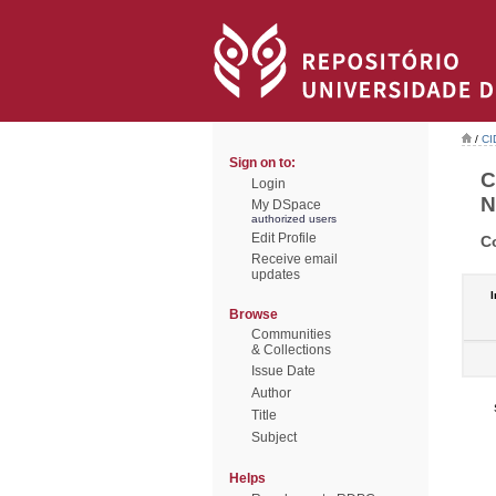
/
CI
Sign on to:
C
Login
N
My DSpace
authorized users
Edit Profile
C
Receive email
updates
I
Browse
Communities
& Collections
Issue Date
Author
Title
Subject
Helps