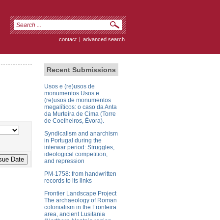
contact
|
advanced search
Recent Submissions
Usos e (re)usos de
monumentos Usos e
(re)usos de monumentos
megalíticos: o caso da Anta
da Murteira de Cima (Torre
de Coelheiros, Évora).
Syndicalism and anarchism
in Portugal during the
interwar period: Struggles,
ideological competition,
and repression
PM-1758: from handwritten
records to its links
Frontier Landscape Project
The archaeology of Roman
colonialism in the Fronteira
area, ancient Lusitania