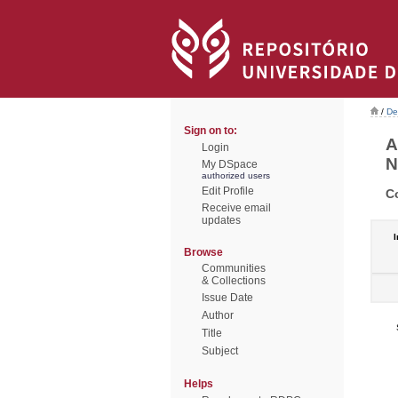
/
De
Sign on to:
A
Login
N
My DSpace
authorized users
Edit Profile
C
Receive email
updates
I
Browse
Communities
& Collections
Issue Date
Author
Title
Subject
Helps