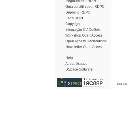
Regulamento RDPC
Guia do Utilizador RDPC
Depósito RDPC
Faq's RDPC
Copyright
Integração CV DeGóis
Workshop Open Access
Open Access Declarations
Newsletter Open Access
Help
About Dspace
DSpace Software
DSpace S