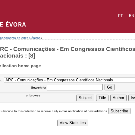
PT
EN
partamento de Artes Cénicas
/
RC - Comunicações - Em Congressos Científico
acionais : [8]
ollection home page
n:
Search
for
or
browse
Subscribe to this collection to receive daily e-mail notification of new additions