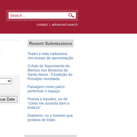
contact
|
advanced search
Recent Submissions
s
Teatro e vida cartusiana.
Um ensaio de aproximação
O Auto do Nascimento do
Menino nos Bonecos de
Santo Aleixo : A tradição do
Presépio revisitada
Paisagem como palco:
performar o espaço
Poesia e liquidez, ou de
“como me assenta bem a
tristeza”
Diablerie, ou o homem que
gostava de listas