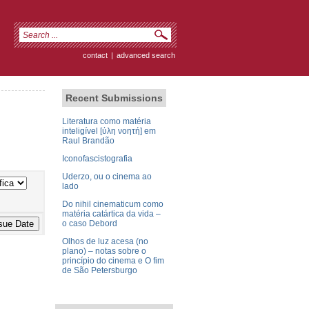
contact
|
advanced search
Recent Submissions
Literatura como matéria
inteligível [ύλη νοητή] em
Raul Brandão
Iconofascistografia
Uderzo, ou o cinema ao
lado
Do nihil cinematicum como
matéria catártica da vida –
o caso Debord
Olhos de luz acesa (no
plano) – notas sobre o
princípio do cinema e O fim
de São Petersburgo