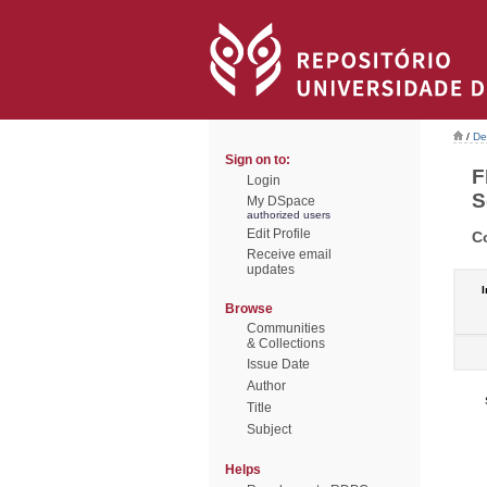
/
De
Sign on to:
F
Login
S
My DSpace
authorized users
Edit Profile
C
Receive email
updates
I
Browse
Communities
& Collections
Issue Date
Author
Title
Subject
Helps