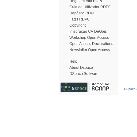
Regulamento RDPC
Guia do Utilizador RDPC
Depósito RDPC
Faq's RDPC
Copyright
Integração CV DeGóis
Workshop Open Access
Open Access Declarations
Newsletter Open Access
Help
About Dspace
DSpace Software
DSpace S