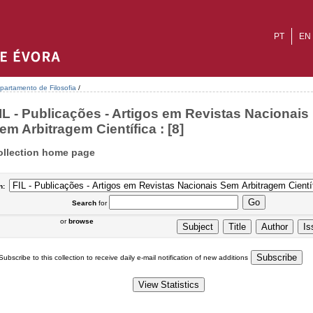
PT
EN
partamento de Filosofia
/
IL - Publicações - Artigos em Revistas Nacionais
em Arbitragem Científica : [8]
ollection home page
n:
Search
for
or
browse
Subscribe to this collection to receive daily e-mail notification of new additions