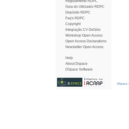
Regulamento RDPC
Guia do Utilizador RDPC
Depósito RDPC
Faq's RDPC
Copyright
Integração CV DeGóis
Workshop Open Access
Open Access Declarations
Newsletter Open Access
Help
About Dspace
DSpace Software
DSpace S