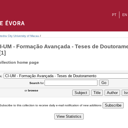
PT
EN
tedra City University of Macau
/
I-UM - Formação Avançada - Teses de Doutoram
[1]
ollection home page
n:
Search
for
or
browse
Subscribe to this collection to receive daily e-mail notification of new additions