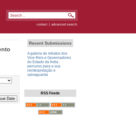
contact
|
advanced search
Recent Submissions
ento
A galeria de retratos dos
Vice-Reis e Governadores
do Estado da Índia :
percurso para a sua
reinterpretação e
salvaguarda
RSS Feeds