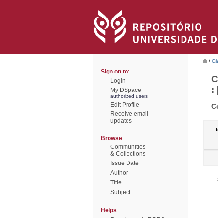
/
Cá
Sign on to:
C
Login
: 
My DSpace
authorized users
Edit Profile
C
Receive email
updates
I
Browse
Communities
& Collections
Issue Date
Author
Title
Subject
Helps