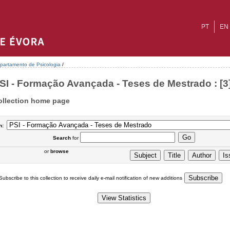
PT
EN
partamento de Psicologia
/
SI - Formação Avançada - Teses de Mestrado : [3
ollection home page
n:
Search
for
or
browse
Subscribe to this collection to receive daily e-mail notification of new additions