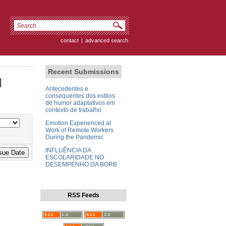
contact
|
advanced search
Recent Submissions
]
Antecedentes e
consequentes dos estilos
de humor adaptativos em
contexto de trabalho
Emotion Experienced at
Work of Remote Workers
During the Pandemic
INFLUÊNCIA DA
ESCOLARIDADE NO
DESEMPENHO DA BORB
RSS Feeds