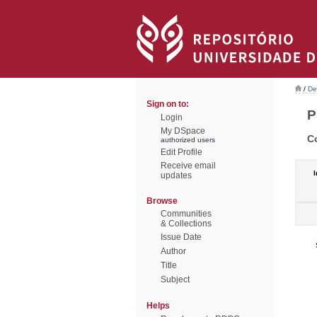
/
De
Sign on to:
P
Login
My DSpace
C
authorized users
Edit Profile
Receive email
I
updates
Browse
Communities
& Collections
Issue Date
Author
Title
Subject
Helps