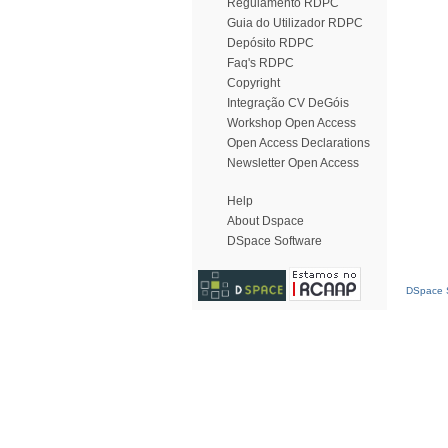
Regulamento RDPC
Guia do Utilizador RDPC
Depósito RDPC
Faq's RDPC
Copyright
Integração CV DeGóis
Workshop Open Access
Open Access Declarations
Newsletter Open Access
Help
About Dspace
DSpace Software
DSpace S