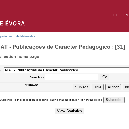
PT
EN
partamento de Matemática
/
AT - Publicações de Carácter Pedagógico : [31]
ollection home page
n:
Search
for
or
browse
Subscribe to this collection to receive daily e-mail notification of new additions