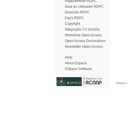
Regulamento RDPC
Guia do Utilizador RDPC
Depósito RDPC
Faq's RDPC
Copyright
Integração CV DeGóis
Workshop Open Access
Open Access Declarations
Newsletter Open Access
Help
About Dspace
DSpace Software
DSpace S