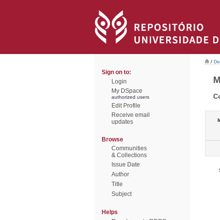
/
De
Sign on to:
M
Login
My DSpace
C
authorized users
Edit Profile
Receive email
I
updates
Browse
Communities
& Collections
Issue Date
Author
Title
Subject
Helps