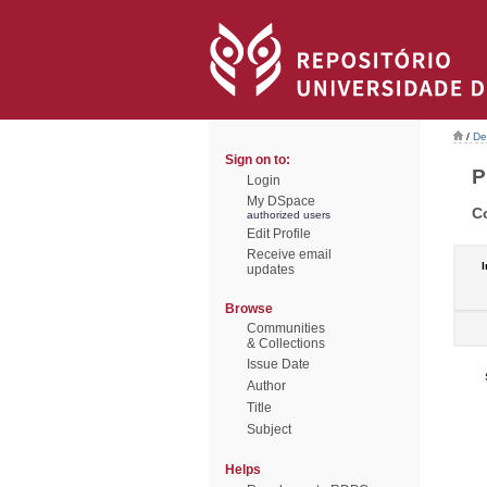
/
De
Sign on to:
P
Login
My DSpace
C
authorized users
Edit Profile
Receive email
I
updates
Browse
Communities
& Collections
Issue Date
Author
Title
Subject
Helps