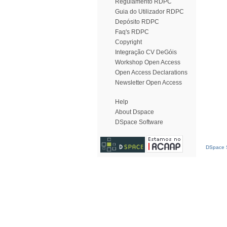
Regulamento RDPC
Guia do Utilizador RDPC
Depósito RDPC
Faq's RDPC
Copyright
Integração CV DeGóis
Workshop Open Access
Open Access Declarations
Newsletter Open Access
Help
About Dspace
DSpace Software
DSpace S