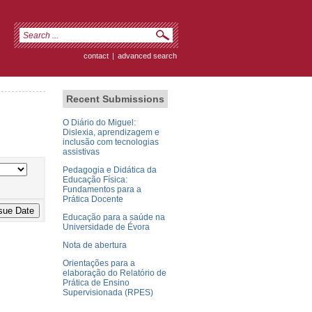
contact
|
advanced search
Recent Submissions
O Diário do Miguel:
Dislexia, aprendizagem e
inclusão com tecnologias
assistivas
Pedagogia e Didática da
Educação Física:
Fundamentos para a
Prática Docente
Educação para a saúde na
Universidade de Évora
Nota de abertura
Orientações para a
elaboração do Relatório de
Prática de Ensino
Supervisionada (RPES)