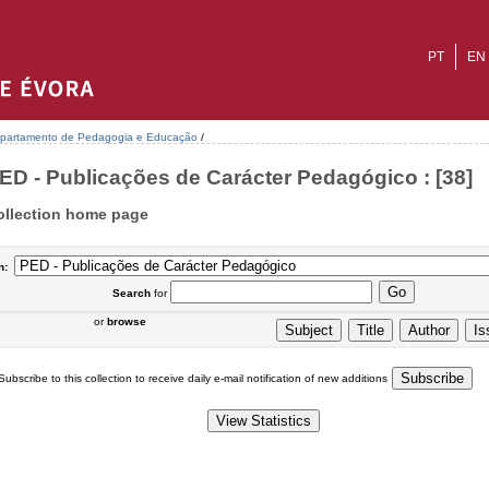
PT
EN
partamento de Pedagogia e Educação
/
ED - Publicações de Carácter Pedagógico : [38]
ollection home page
n:
Search
for
or
browse
Subscribe to this collection to receive daily e-mail notification of new additions