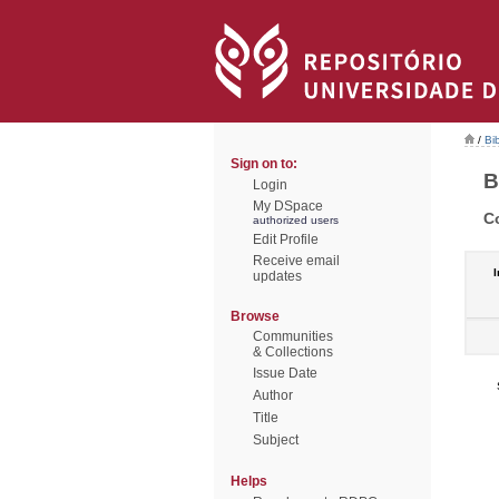
/
Bi
Sign on to:
B
Login
My DSpace
C
authorized users
Edit Profile
Receive email
I
updates
Browse
Communities
& Collections
Issue Date
Author
Title
Subject
Helps