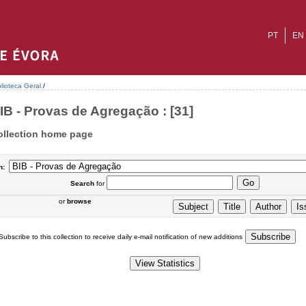
PT
EN
blioteca Geral
/
IB - Provas de Agregação : [31]
ollection home page
n:
Search
for
or
browse
Subscribe to this collection to receive daily e-mail notification of new additions