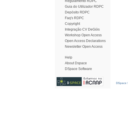
Regulamento RDPC
Guia do Utilizador RDPC
Depósito RDPC
Faq's RDPC
Copyright
Integração CV DeGóis
Workshop Open Access
Open Access Declarations
Newsletter Open Access
Help
About Dspace
DSpace Software
DSpace S